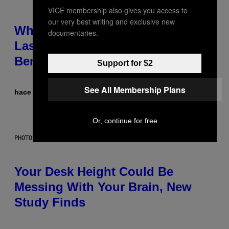
VICE membership also gives you access to
our very best writing and exclusive new
Why NASA Wants to Send a
documentaries.
Laser-Powered Drone Into Caves
Beneath the Moon
Support for $2
See All Membership Plans
hace 14 horas
Por
Luis Prada
Or, continue for free
PHOTO: BATUHAN TOKER / GETTY IMAGES
Your Desk Height Could Be
Messing With Your Brain, New
Study Finds