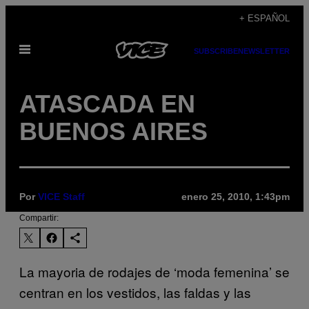
Saltar
+ ESPAÑOL
al
Abrir
contenido
SUBSCRIBE
NEWSLETTER
Menú
ATASCADA EN
BUENOS AIRES
Por
VICE Staff
enero 25, 2010, 1:43pm
Compartir:
La mayoria de rodajes de ‘moda femenina’ se
centran en los vestidos, las faldas y las