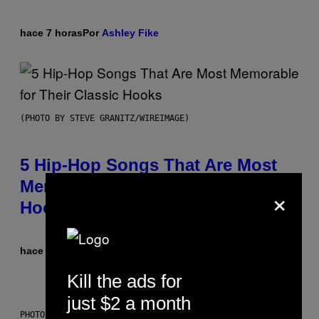
hace 7 horas
Por
Ashley Fike
(PHOTO BY STEVE GRANITZ/WIREIMAGE)
5 Hip-Hop Songs That Are Most
Memorable for Their Classic
×
Hooks
hace 13 horas
Por
Caleb Catlin
Kill the ads for
just $2 a month
PHOTO: NASA; DR PIXEL / GETTY IMAGES