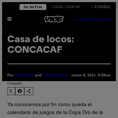
Saltar
Go Ad Free
LOGIN / SIGN UP
+ ESPAÑOL
al
Abrir
contenido
SUBSCRIBE
NEWSLETTER
Menú
Casa de locos:
CONCACAF
Por
and
marzo 8, 2011, 9:59am
VICE Staff
Staff de VICE
Compartir:
Ya conocemos por fin como queda el
calendario de juegos de la Copa Oro de la