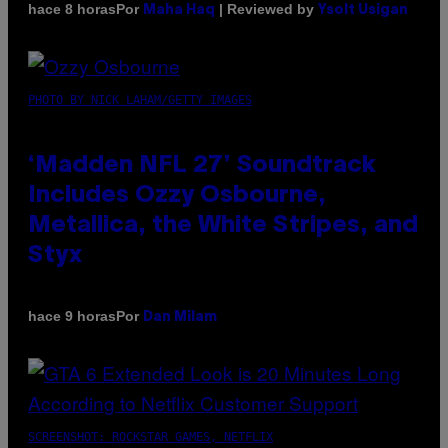
Por
| Reviewed by
hace 8 horas
Maha Haq
Ysolt Usigan
PHOTO BY NICK LAHAM/GETTY IMAGES
‘Madden NFL 27’ Soundtrack
Includes Ozzy Osbourne,
Metallica, the White Stripes, and
Styx
Por
hace 9 horas
Dan Milam
SCREENSHOT: ROCKSTAR GAMES, NETFLIX