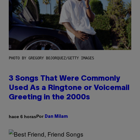
PHOTO BY GREGORY BOJORQUEZ/GETTY IMAGES
3 Songs That Were Commonly
Used As a Ringtone or Voicemail
Greeting in the 2000s
Por
hace 6 horas
Dan Milam