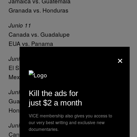
Jamaica vs. Guatemala
Granada vs. Honduras
Junio 11
Canada vs. Guadalupe
EUA vs. Panama
×
Junio 12
El Salvador vs. Cuba
Mexico vs. Costa Rica
Junio 13
Kill the ads for
Guatemala vs. Granada
just $2 a month
Honduras vs. Jamaica
VICE membership also gives you access to
our very best writing and exclusive new
Junio 14
documentaries.
Canada vs. Panama