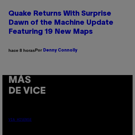
Quake Returns With Surprise
Dawn of the Machine Update
Featuring 19 New Maps
Por
hace 8 horas
Denny Connolly
MÁS
DE VICE
VIA HISENSE