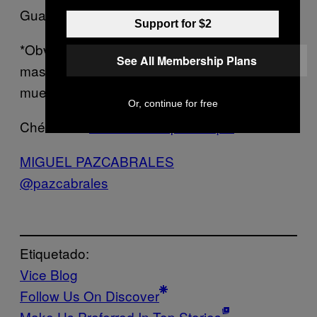
Guadalupe vs. EUA
Support for $2
*Obvio Mexico jugará en Dallas, el estadio
See All Membership Plans
mas grande y que dejará más lana. Una
muestra más que esto está arregladísimo.
Or, continue for free
Chécate el
itinerario completo aquí.
MIGUEL PAZCABRALES
@pazcabrales
Etiquetado:
Vice Blog
Follow Us On Discover
Make Us Preferred In Top Stories