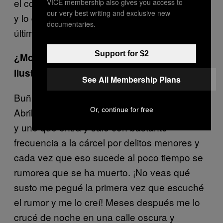
el color de pelo suelo saber de quién se trata
VICE membership also gives you access to
our very best writing and exclusive new
y lo que le ha ocurrido a esa persona la
documentaries.
última semana.
Support for $2
¿Monumentos, hazañas, ciudadanos
ilustres…?
See All Membership Plans
Buñuel, Segundo de Chomón, Antón García
Or, continue for free
Abril, Pertegaz, Javier Sierra, David Civera…
y uno que entra y sale con bastante
frecuencia a la cárcel por delitos menores y
cada vez que eso sucede al poco tiempo se
rumorea que se ha muerto. ¡No veas qué
susto me pegué la primera vez que escuché
el rumor y me lo creí! Meses después me lo
crucé de noche en una calle oscura y