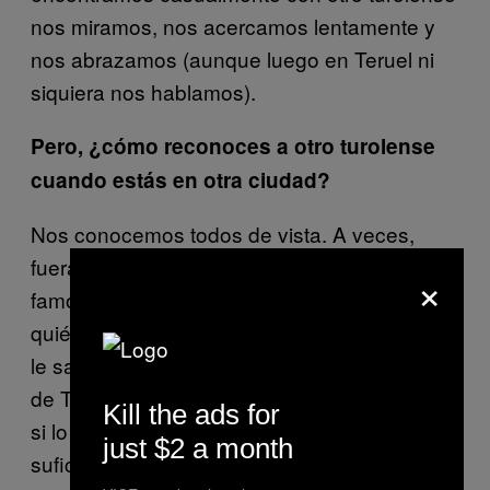
nos miramos, nos acercamos lentamente y
nos abrazamos (aunque luego en Teruel ni
siquiera nos hablamos).
Pero, ¿cómo reconoces a otro turolense
cuando estás en otra ciudad?
Nos conocemos todos de vista. A veces,
fuera de Teruel, si me cruzo con algún
×
famoso que me suena pero no identifico
quién es, me creo que es alguien de Teruel y
le saludo. Y cuando alguien tiene un amigo
de Teruel me dice su nombre y me pregunta
Kill the ads for
si lo conozco, como si con ese dato fuera
just $2 a month
suficiente. Y, en efecto, solo con el nombre y