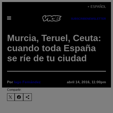
Saltar
+ ESPAÑOL
al
Abrir
contenido
SUBSCRIBE
NEWSLETTER
Menú
Murcia, Teruel, Ceuta:
cuando toda España
se ríe de tu ciudad
Por
Iago Fernández
abril 14, 2016, 11:00pm
Compartir: