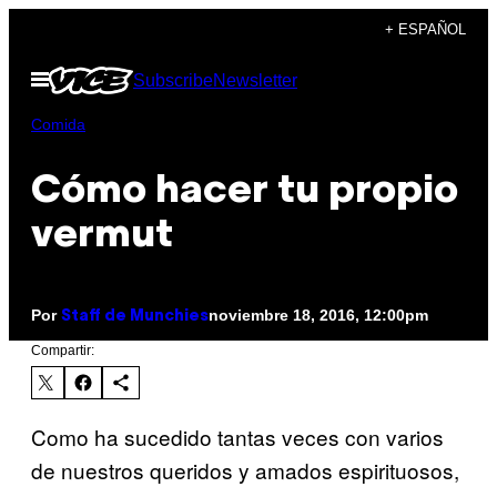
Saltar
+ ESPAÑOL
al
Abrir
Subscribe
Newsletter
contenido
Menú
Comida
Cómo hacer tu propio
vermut
Por
noviembre 18, 2016, 12:00pm
Staff de Munchies
Compartir:
Como ha sucedido tantas veces con varios
de nuestros queridos y amados espirituosos,