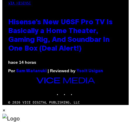
VIA HISENSE
Hisense’s New U6SF Pro TV Is
Basically a Home Theater,
Gaming Rig, And Soundbar In
One Box (Deal Alert!)
hace 14 horas
Por
| Reviewed by
Sam Watanuki
Ysolt Usigan
VICE
MEDIA
INSTAGRAM
TIKTOK
YOUTUBE
© 2026 VICE DIGITAL PUBLISHING, LLC
×