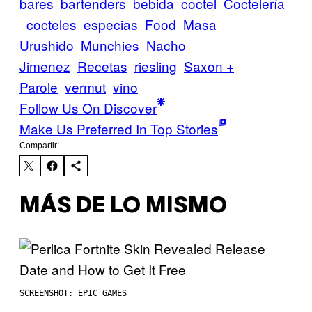
bares
bartenders
bebida
coctel
Coctelería
cocteles
especias
Food
Masa
Urushido
Munchies
Nacho
Jimenez
Recetas
riesling
Saxon +
Parole
vermut
vino
Follow Us On Discover
Make Us Preferred In Top Stories
Compartir:
MÁS DE LO MISMO
SCREENSHOT: EPIC GAMES