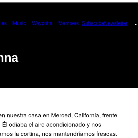
ies
Music
Waypoint
Members
Subscribe
Newsletter
nna
n nuestra casa en Merced, California, frente
. Él odiaba el aire acondicionado y nos
amos la cortina, nos mantendríamos frescas.