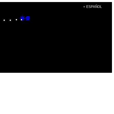
+ ESPAÑOL
Instagram
TikTok
YouTube
Google
Google
Discover
Top
Posts