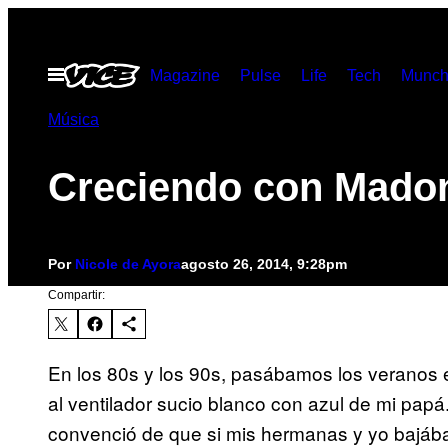
Saltar
al
Abrir
Magazine
Pulse
Life
Tech
Munch
contenido
Menú
Música
Creciendo con Mado
Por
Nicole de Ayora
agosto 26, 2014, 9:28pm
Compartir:
En los 80s y los 90s, pasábamos los veranos e
al ventilador sucio blanco con azul de mi papá
convenció de que si mis hermanas y yo bajáb