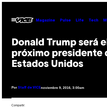
Saltar
al
contenido
Abrir
Magazine
Pulse
Life
Tech
M
Menú
Donald Trump será e
próximo presidente 
Estados Unidos
Por
noviembre 9, 2016, 3:00am
Staff de VICE
Compartir: