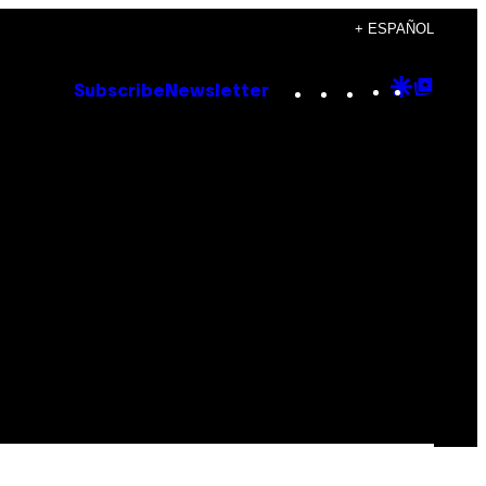
+ ESPAÑOL
Instagram
TikTok
YouTube
Google
Goog
Subscribe
Newsletter
Discove
Top
Posts