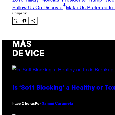
Follow Us On Discover
Make Us Preferred In 
Compartir:
MÁS
DE VICE
Is ‘Soft Blocking’ a Healthy or T
Por
hace 2 horas
Sammi Caramela