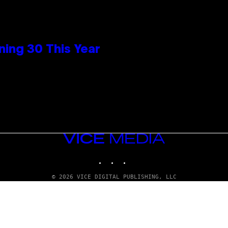
ing 30 This Year
VICE
MEDIA
INSTAGRAM
TIKTOK
YOUTUBE
© 2026 VICE DIGITAL PUBLISHING, LLC