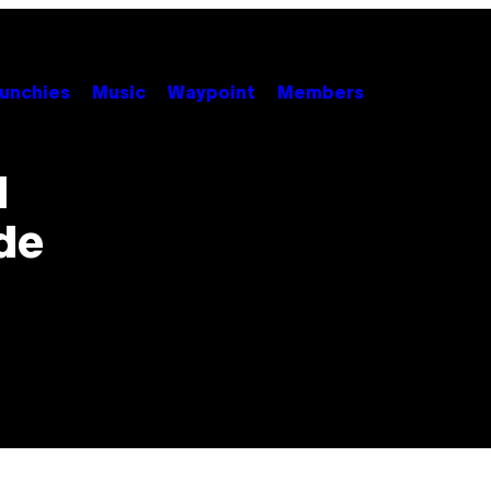
unchies
Music
Waypoint
Members
l
de