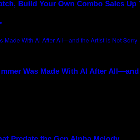
Match, Build Your Own Combo Sales Up
an
ummer Was Made With AI After All—and t
hat Predate the Gen Alpha Melody