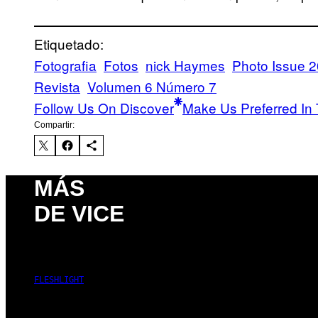
Etiquetado:
Fotografia
Fotos
nick Haymes
Photo Issue 
Revista
Volumen 6 Número 7
Follow Us On Discover
Make Us Preferred In 
Compartir:
MÁS
DE VICE
FLESHLIGHT