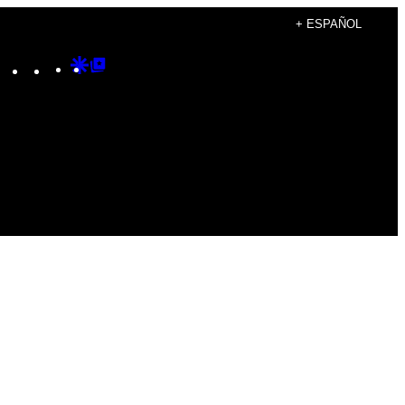
+ ESPAÑOL
Instagram
TikTok
YouTube
Google
Google
Discover
Top
Posts