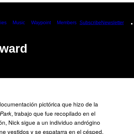
ies
Music
Waypoint
Members
Subscribe
Newsletter
dward
documentación pictórica que hizo de la
, trabajo que fue recopilado en el
 Park
n, Nick sigue a un individuo andrógino
e vestidos y se espatarra en el césped.