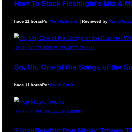
How To Stack Fleshlight’s Mix & 
hace 11 horas
Por
Sam Watanuki
| Reviewed by
Ysolt Usig
(PHOTO BY TIM MOSENFELDER/GETTY IMAGES)
So, Uh, One of the Songs of the S
hace 11 horas
Por
Caleb Catlin
(PHOTO BY MARC BROUSSELY/REDFERNS)
3 Insufferable Pop Music Tropes T