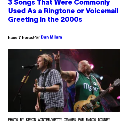
3 Songs That Were Commonly
Used As a Ringtone or Voicemail
Greeting in the 2000s
Por
hace 7 horas
Dan Milam
PHOTO BY KEVIN WINTER/GETTY IMAGES FOR RADIO DISNEY