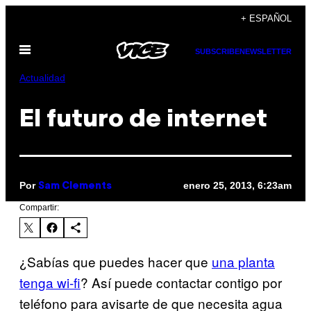
Saltar
+ ESPAÑOL
al
Abrir
contenido
SUBSCRIBE
NEWSLETTER
Menú
Actualidad
El futuro de internet
Por
enero 25, 2013, 6:23am
Sam Clements
Compartir:
¿Sabías que puedes hacer que
una planta
tenga wi-fi
? Así puede contactar contigo por
teléfono para avisarte de que necesita agua