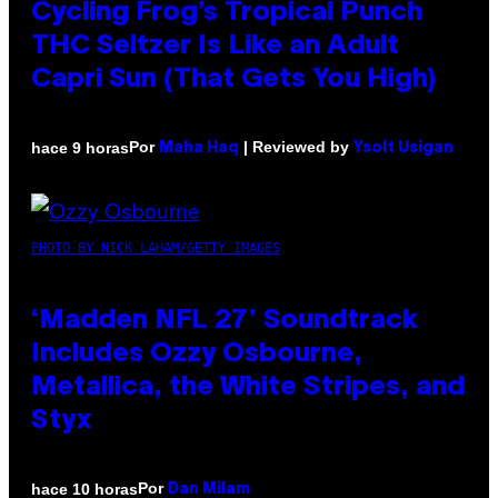
Cycling Frog’s Tropical Punch
THC Seltzer Is Like an Adult
Capri Sun (That Gets You High)
Por
| Reviewed by
hace 9 horas
Maha Haq
Ysolt Usigan
PHOTO BY NICK LAHAM/GETTY IMAGES
‘Madden NFL 27’ Soundtrack
Includes Ozzy Osbourne,
Metallica, the White Stripes, and
Styx
Por
hace 10 horas
Dan Milam