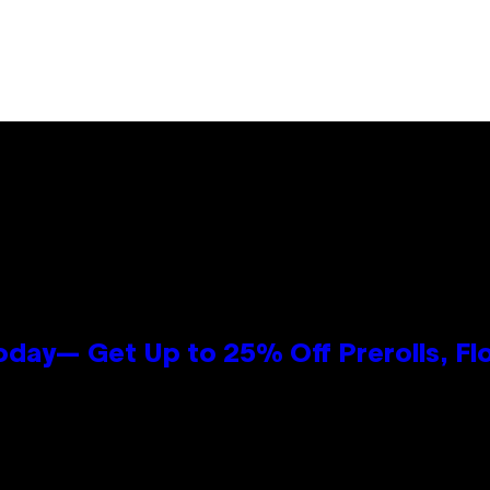
oday— Get Up to 25% Off Prerolls, Fl