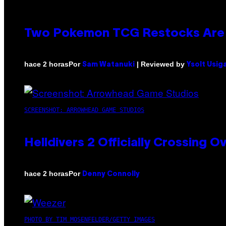
Two Pokemon TCG Restocks Are 
Por
| Reviewed by
hace 2 horas
Sam Watanuki
Ysolt Usig
SCREENSHOT: ARROWHEAD GAME STUDIOS
Helldivers 2 Officially Crossing
Por
hace 2 horas
Denny Connolly
PHOTO BY TIM MOSENFELDER/GETTY IMAGES