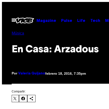
Saltar
al
contenido
Abrir
Magazine
Pulse
Life
Tech
M
Menú
Música
En Casa: Arzadous
Por
febrero 18, 2016, 7:35pm
Valeria Quijano
Compartir: