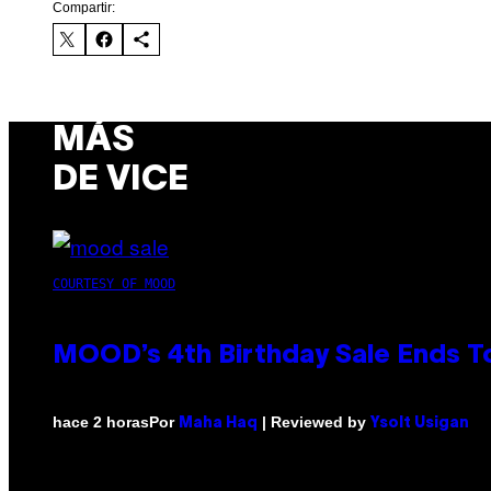
Compartir:
MÁS
DE VICE
COURTESY OF MOOD
MOOD’s 4th Birthday Sale Ends T
Por
| Reviewed by
hace 2 horas
Maha Haq
Ysolt Usigan