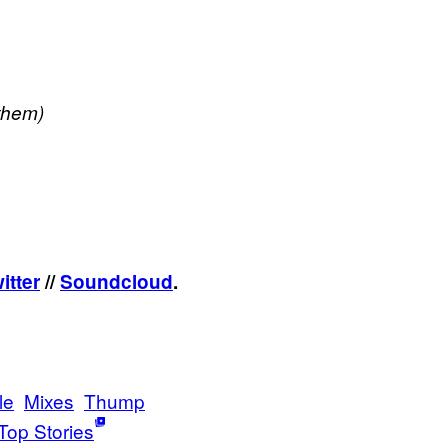
them)
itter
//
Soundcloud
.
le
Mixes
Thump
Top Stories