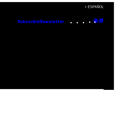
+ ESPAÑOL
Instagram
TikTok
YouTube
Google
Goog
Subscribe
Newsletter
Discove
Top
Posts