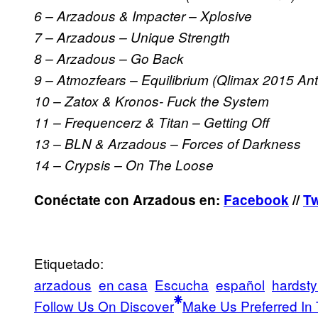
6 – Arzadous & Impacter – Xplosive
7 – Arzadous – Unique Strength
8 – Arzadous – Go Back
9 – Atmozfears – Equilibrium (Qlimax 2015 An
10 – Zatox & Kronos- Fuck the System
11 – Frequencerz & Titan – Getting Off
13 – BLN & Arzadous – Forces of Darkness
14 – Crypsis – On The Loose
Conéctate con Arzadous en:
Facebook
//
Tw
Etiquetado:
arzadous
en casa
Escucha
español
hardsty
Follow Us On Discover
Make Us Preferred In 