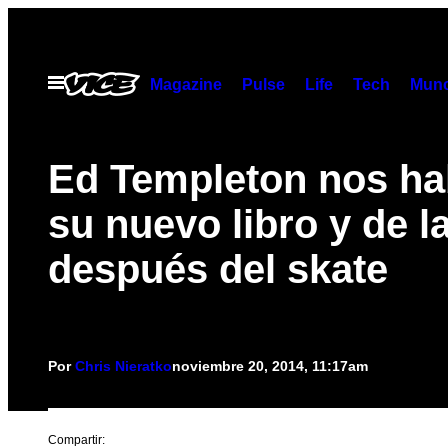
Saltar
al
contenido
Abrir
Magazine
Pulse
Life
Tech
Munc
Menú
Ed Templeton nos ha
su nuevo libro y de l
después del skate
Por
Chris Nieratko
noviembre 20, 2014, 11:17am
Compartir: