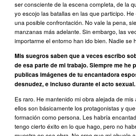
ser consciente de la escena completa, de la q
yo escojo las batallas en las que participo. H
una posible confrontación. No vale la pena, s
manzanas más adelante. Sin embargo, las vece
importarme el entorno han ido bien. Nadie se
Mis suegros saben que a veces escribo s
de esa parte de mi trabajo. Siempre me he 
publicas imágenes de tu encantadora espos
desnudez, e incluso durante el acto sexual
Es raro. He mantenido mi obra alejada de mis 
ellos son básicamente los protagonistas y que
formación como persona. Les habría encantado
tengo cierto éxito en lo que hago, pero no hab
muestra en esa obra. No creo que mi abuelo a