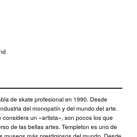
and
abla de skate profesional en 1990. Desde
industria del monopatín y del mundo del arte.
 considera un «artista», son pocos los que
erso de las bellas artes. Templeton es uno de
 los museos más prestigiosos del mundo. Desde