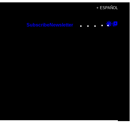
+ ESPAÑOL
Instagram
TikTok
YouTube
Google
Googl
Subscribe
Newsletter
Discover
Top
Posts