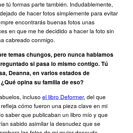
ue tú formas parte también. Indudablemente,
e dejado de hacer fotos simplemente para evitar
iempre encontrarás buenas fotos unas
s en que me he decidido a hacer la foto sin
 ha cabreado conmigo.
obre temas chungos, pero nunca hablamos
preguntado si pasa lo mismo contigo. Tú
a, Deanna, en varios estados de
. ¿Qué opina su familia de eso?
abuelos, incluso
​el libro Deformer
, del que
 refleja cómo fueron una pieza clave en mi
 saber que publicaban un libro mío y que
rían sabido asimilar la desnudez que se
probara las fotos de mi mujer desnuda