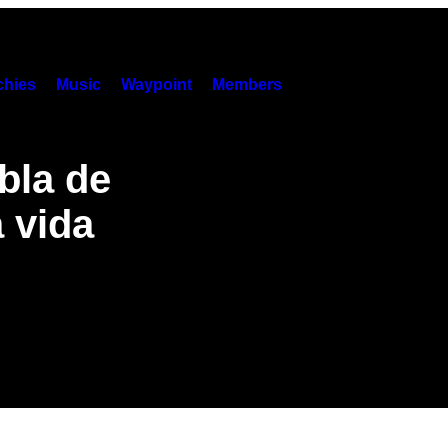
hies
Music
Waypoint
Members
bla de
a vida