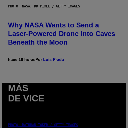
PHOTO: NASA; DR PIXEL / GETTY IMAGES
Why NASA Wants to Send a
Laser-Powered Drone Into Caves
Beneath the Moon
hace 18 horas
Por
Luis Prada
MÁS
DE VICE
PHOTO: BATUHAN TOKER / GETTY IMAGES