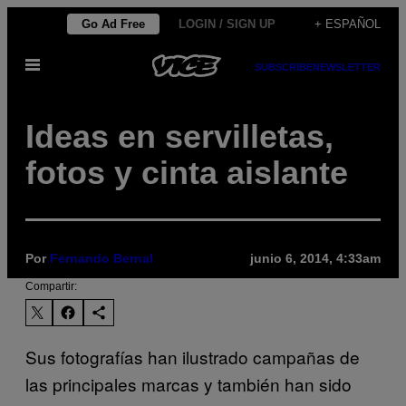
Saltar
Go Ad Free
LOGIN / SIGN UP
+ ESPAÑOL
al
Abrir
contenido
SUBSCRIBE
NEWSLETTER
Menú
Ideas en servilletas,
fotos y cinta aislante
Por
Fernando Bernal
junio 6, 2014, 4:33am
Compartir:
Sus fotografías han ilustrado campañas de
las principales marcas y también han sido