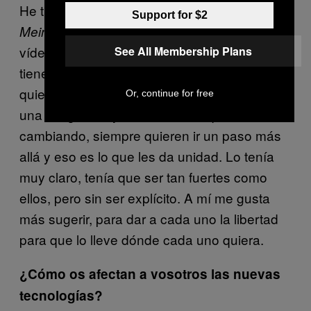
He trabajado tres veces con ellos: en el vídeo
Support for $2
y dos en sesiones. En
Mein Herz Brennt
vídeo son más estéticos que en foto. Ellos
See All Membership Plans
tienen libertad a la hora de plantear, no
quieren ser políticamente correctos y tienen
Or, continue for free
una imagen muy marcada. Aunque han ido
cambiando, siempre quieren ir un paso más
allá y eso es lo que les da unidad. Lo tenía
muy claro, tenía que ser tan fuertes como
ellos, pero sin ser explícito. A mí me gusta
más sugerir, para dar a cada uno la libertad
para que lo lleve dónde cada uno quiera.
¿Cómo os afectan a vosotros las nuevas
tecnologías?