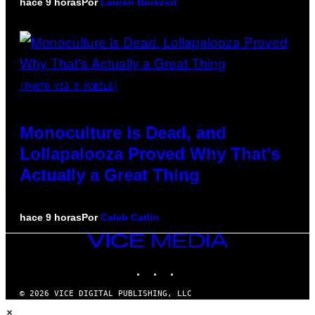
hace 9 horas
Por
Lauren Boisvert
(PHOTO VIA T-MOBILE)
Monoculture is Dead, and
Lollapalooza Proved Why That’s
Actually a Great Thing
hace 9 horas
Por
Caleb Catlin
VICE
MEDIA
INSTAGRAM
TIKTOK
YOUTUBE
© 2026 VICE DIGITAL PUBLISHING, LLC
×