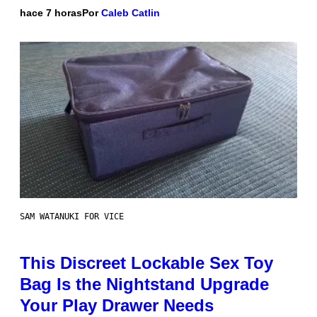
hace 7 horas
Por
Caleb Catlin
SAM WATANUKI FOR VICE
This Discreet Lockable Sex Toy
Bag Is the Nightstand Upgrade
Your Play Drawer Needs