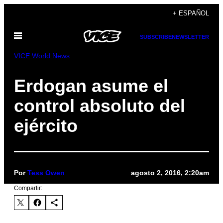
Saltar
+ ESPAÑOL
al
Abrir
contenido
SUBSCRIBE
NEWSLETTER
Menú
VICE World News
Erdogan asume el
control absoluto del
ejército
Por
Tess Owen
agosto 2, 2016, 2:20am
Compartir: