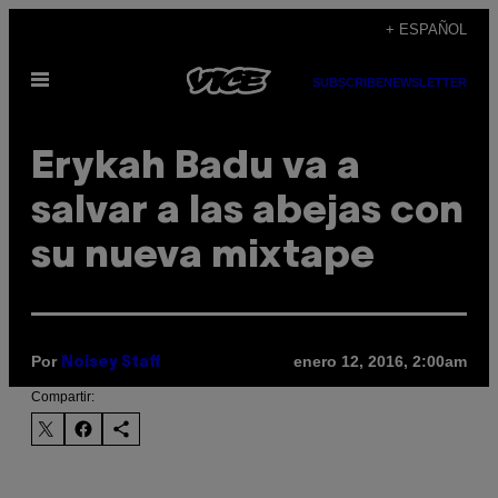
Saltar
+ ESPAÑOL
al
Abrir
contenido
SUBSCRIBE
NEWSLETTER
Menú
Erykah Badu va a
salvar a las abejas con
su nueva mixtape
Por
enero 12, 2016, 2:00am
Noisey Staff
Compartir: