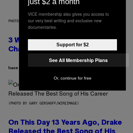
just $2 a month
VICE membership also gives you access to
our very best writing and exclusive new
PHOTO ILLUSTRATION BY IAN WALDIE/GETTY IMAGES
documentaries.
3 Ways Your Music Taste
Support for $2
Changes as You Get Older
See All Membership Plans
Por
hace 10 horas
Dan Milam
Or, continue for free
(PHOTO BY GARY GERSHOFF/WIREIMAGE)
On This Day 13 Years Ago, Drake
Released the Best Song of His