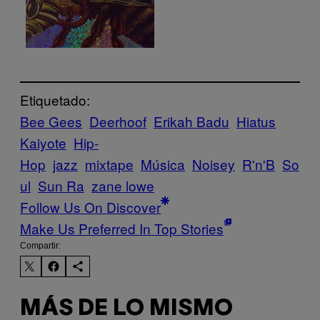
Etiquetado:
Bee Gees
Deerhoof
Erikah Badu
Hiatus
Kaiyote
Hip-
Hop
jazz
mixtape
Música
Noisey
R'n'B
So
ul
Sun Ra
zane lowe
Follow Us On Discover
Make Us Preferred In Top Stories
Compartir:
MÁS DE LO MISMO