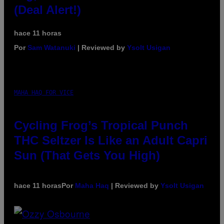
(Deal Alert!)
hace 11 horas
Por
Sam Watanuki
| Reviewed by
Ysolt Usigan
MAHA HAQ FOR VICE
Cycling Frog’s Tropical Punch
THC Seltzer Is Like an Adult Capri
Sun (That Gets You High)
hace 11 horas
Por
Maha Haq
| Reviewed by
Ysolt Usigan