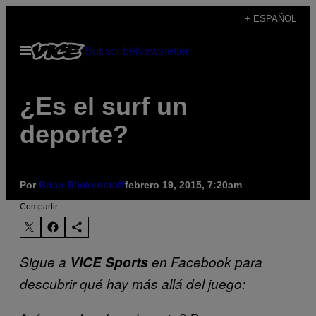
Saltar
+ ESPAÑOL
al
Abrir
Subscribe
Newsletter
contenido
Menú
¿Es el surf un
deporte?
Por
Brian Blickenstaff
febrero 19, 2015, 7:20am
Compartir:
Sigue a
VICE Sports
en Facebook para
descubrir qué hay más allá del juego: