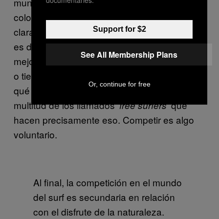
documentaries.
mundo. En el tenis, los atletas mejor
colocados en el ranking de la ATP son
Support for $2
claramente los mejores del mundo. En el surf,
es debatible: están claramente entre los
See All Membership Plans
mejores, pero si eres suficientemente bueno,
o tienes suficiente visibilidad, no tendrás por
Or, continue for free
qué competir para ganarte la vida. Hay una
multitud de los llamados ‘
‘ que
free surfers
hacen precisamente eso. Competir es algo
voluntario.
Al final, la competición en el mundo
del surf es secundaria en relación
con el disfrute de la naturaleza.