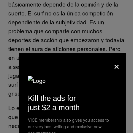
básicamente depende de la opinión y de la
suerte. El surf no es la única competición
dependiente de la subjetividad. Es un
problema que comparte con muchos
deportes de acción que empezaron y todavía
tienen el aura de aficiones personales. Pero
en un mundo en el que los deportes tienden
×
a ser o blanco o negro (no te dan puntos por
jugar con estilo en el tenis o en el fútbol), el
surf vive eternamente en una gama de
grises.
Kill the ads for
just $2 a month
Lo especialmente extraño, sin embargo, es
que la gente que compite en el Tour no son
VICE membership also gives you access to
necesariamente los mejores surfistas del
our very best writing and exclusive new