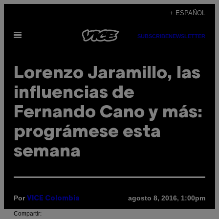
Saltar
+ ESPAÑOL
al
Abrir
contenido
SUBSCRIBE
NEWSLETTER
Menú
Lorenzo Jaramillo, las
influencias de
Fernando Cano y más:
prográmese esta
semana
Por
agosto 8, 2016, 1:00pm
VICE Colombia
Compartir: