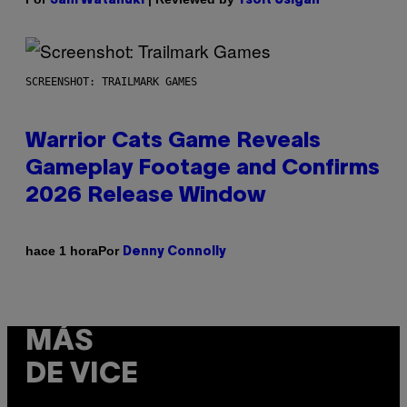
Sam Watanuki
Ysolt Usigan
SCREENSHOT: TRAILMARK GAMES
Warrior Cats Game Reveals
Gameplay Footage and Confirms
2026 Release Window
Por
hace 1 hora
Denny Connolly
MÁS
DE VICE