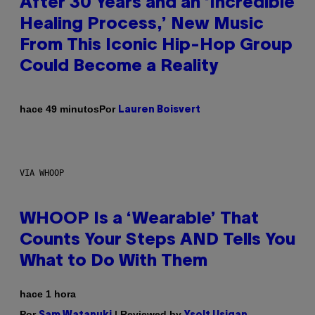
After 30 Years and an ‘Incredible
Healing Process,’ New Music
From This Iconic Hip-Hop Group
Could Become a Reality
Por
hace 49 minutos
Lauren Boisvert
VIA WHOOP
WHOOP Is a ‘Wearable’ That
Counts Your Steps AND Tells You
What to Do With Them
hace 1 hora
Por
| Reviewed by