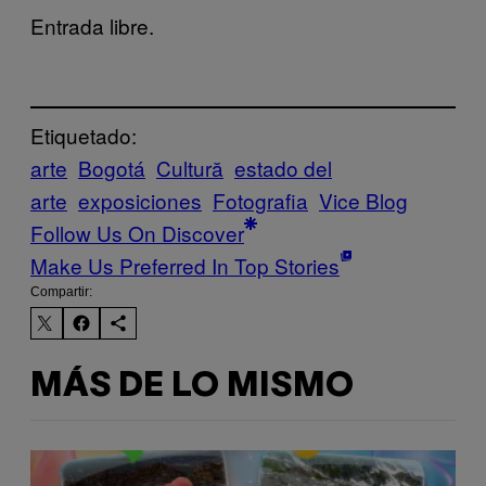
Entrada libre.
Etiquetado:
arte
Bogotá
Cultură
estado del
arte
exposiciones
Fotografia
Vice Blog
Follow Us On Discover
Make Us Preferred In Top Stories
Compartir:
MÁS DE LO MISMO