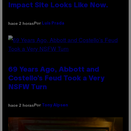
Impact Site Looks Like Now.
Por
hace 2 horas
Luis Prada
69 Years Ago, Abbott and
Costello’s Feud Took a Very
NSFW Turn
Por
hace 2 horas
Tony Alpsen