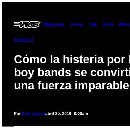
Saltar
al
contenido
Abrir
Magazine
Pulse
Life
Tech
Munc
Menú
Identidad
Cómo la histeria por 
boy bands se convirt
una fuerza imparable
Por
Kate Leaver
abril 25, 2016, 8:00am