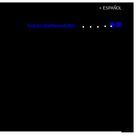
+ ESPAÑOL
Instagram
TikTok
YouTube
Google
Googl
Subscribe
Newsletter
Discover
Top
Posts