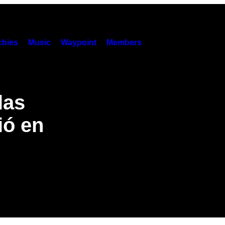
hies
Music
Waypoint
Members
las
ió en