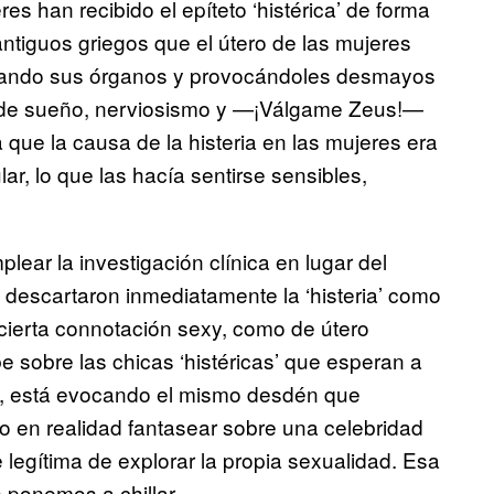
s han recibido el epíteto ‘histérica’ de forma
 antiguos griegos que el útero de las mujeres
ueando sus órganos y provocándoles desmayos
eso de sueño, nerviosismo y —¡Válgame Zeus!—
 que la causa de la histeria en las mujeres era
ar, lo que las hacía sentirse sensibles,
ar la investigación clínica en lugar del
 descartaron inmediatamente la ‘histeria’ como
cierta connotación sexy, como de útero
e sobre las chicas ‘histéricas’ que esperan a
es, está evocando el mismo desdén que
do en realidad fantasear sobre una celebridad
legítima de explorar la propia sexualidad. Esa
 ponemos a chillar.