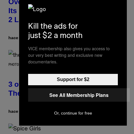
Overwatch Rebrand Pays Off With
Its Best Quarter Since Overwatch
2 Launched
Kill the ads for
just $2 a month
hace 1 hora
Por
Brent Koepp
VICE membership also gives you access to
our very best writing and exclusive new
documentaries.
PHOTO BY JAMIE MCCARTHY/WIREIMAGE
Support for $2
3 of the Best Alt-Rock Television
Theme Songs of the 2000s
See All Membership Plans
hace 3 horas
Por
Dan Milam
Or, continue for free