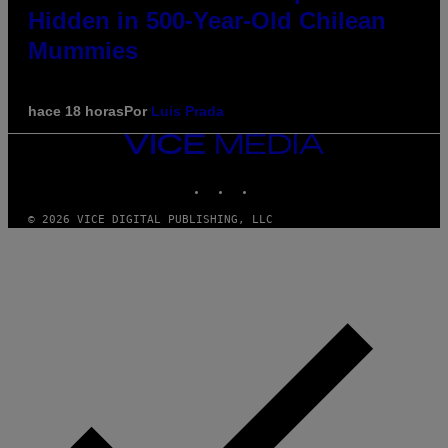
Hidden in 500-Year-Old Chilean
Mummies
hace 18 horas
Por
Luis Prada
VICE
MEDIA
INSTAGRAM
TIKTOK
YOUTUBE
© 2026 VICE DIGITAL PUBLISHING, LLC