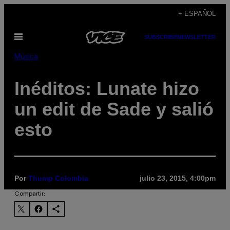
Saltar
+ ESPAÑOL
al
Abrir
SUBSCRIBE
NEWSLETTER
contenido
Menú
Música
Inéditos: Lunate hizo
un edit de Sade y salió
esto
Por
Thump Colombia
julio 23, 2015, 4:00pm
Compartir: