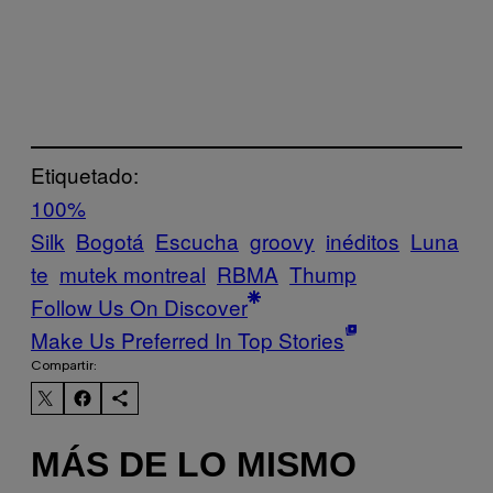
Etiquetado:
100%
Silk
Bogotá
Escucha
groovy
inéditos
Luna
te
mutek montreal
RBMA
Thump
Follow Us On Discover
Make Us Preferred In Top Stories
Compartir:
MÁS DE LO MISMO