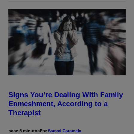
Signs You’re Dealing With Family
Enmeshment, According to a
Therapist
hace 5 minutos
Por
Sammi Caramela