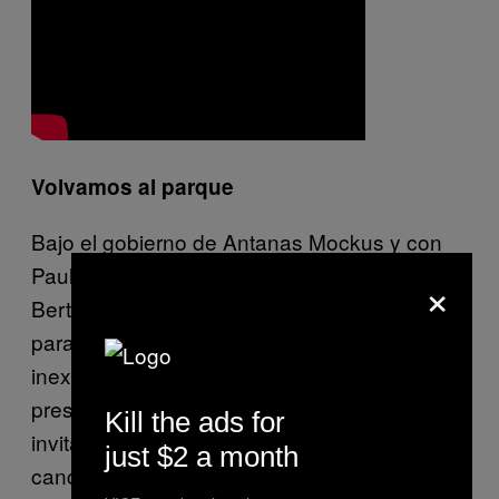
Volvamos al parque
Bajo el gobierno de Antanas Mockus y con
Paul Bromberg como director del IDCT,
×
Bertha Quintero llamó a Guillermo Pedraza
para que organizara, de la nada, la
inexistente Área de Música. Con poco
presupuesto se armó una convocatoria y se
Kill the ads for
invitaron algunos músicos que ya tenían
just $2 a month
cancha. Entre el 4 y el 6 de noviembre de