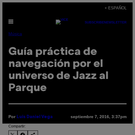
Saltar
+ ESPAÑOL
al
Abrir
contenido
SUBSCRIBE
NEWSLETTER
Menú
Música
Guía práctica de
navegación por el
universo de Jazz al
Parque
Por
septiembre 7, 2016, 3:37pm
Luis Daniel Vega
Compartir: