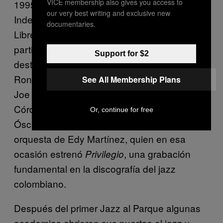
VICE membership also gives you access to
1995 –tanto en el mencionado Parque de la
our very best writing and exclusive new
Independencia como en el Teatro al Aire
documentaries.
Libre La Media Torta- se dieron cita 24
participantes dentro de los que cabe
Support for $2
destacar a Efraín Zagarra, Fonopsis, Gabriel
Rondón Sexteto, El Gato Azul, María Sabina,
See All Membership Plans
Joe Madrid Trío, MC2, Plancton, Plinio
Córdoba Quinteto, Shékere, Tico Arnedo,
Or, continue for free
Óscar Acevedo, Séptima Especie y la
orquesta de Edy Martínez, quien en esa
ocasión estrenó
, una grabación
Privilegio
fundamental en la discografía del jazz
colombiano.
Después del primer Jazz al Parque algunas
academias abrieron sus puertas al jazz y