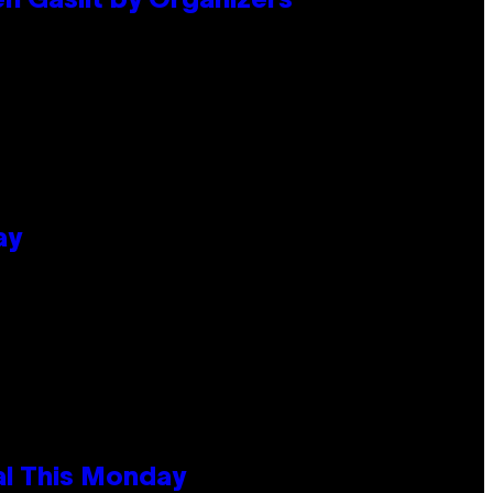
en Gaslit by Organizers
ay
al This Monday