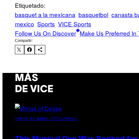
Etiquetado:
basquet a la mexicana
basquetbol
canasta b
mexico
Sports
VICE Sports
Follow Us On Discover
Make Us Preferred In 
Compartir:
MÁS
DE VICE
(PHOTO BY AMBER LITTLE/PRESS)