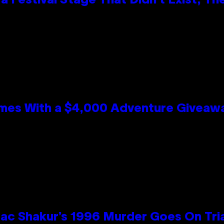
 Festival Stage That Didn’t Exist, Th
mes With a $4,000 Adventure Giveaw
ac Shakur’s 1996 Murder Goes On Tri