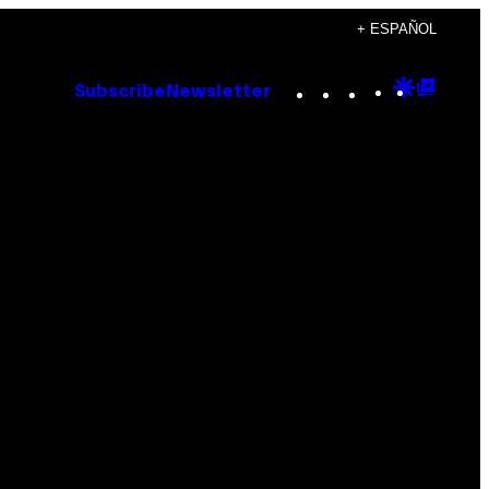
+ ESPAÑOL
Instagram
TikTok
YouTube
Google
Goog
Subscribe
Newsletter
Discove
Top
Posts