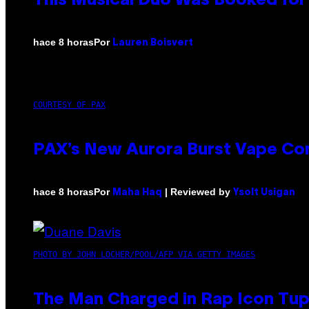
This Musical Duo Was Booked for a
Por
hace 8 horas
Lauren Boisvert
COURTESY OF PAX
PAX’s New Aurora Burst Vape Co
Por
| Reviewed by
hace 8 horas
Maha Haq
Ysolt Usigan
PHOTO BY JOHN LOCHER/POOL/AFP VIA GETTY IMAGES
The Man Charged in Rap Icon Tup