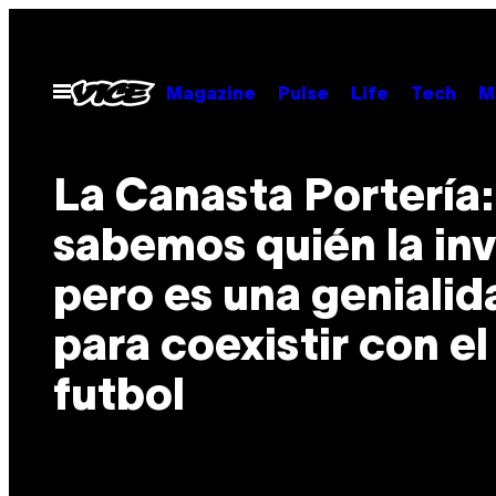
Saltar
al
contenido
Abrir
Magazine
Pulse
Life
Tech
M
Menú
La Canasta Portería:
sabemos quién la in
pero es una genialid
para coexistir con el
futbol