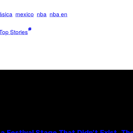
ásica
mexico
nba
nba en
Top Stories