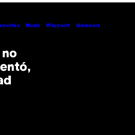
unchies
Music
Waypoint
Members
 no
ventó,
ad