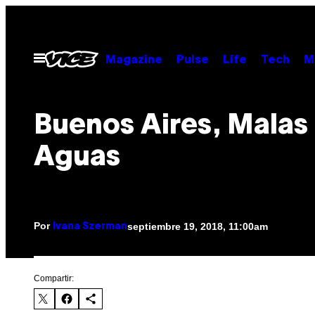
Saltar
al
contenido
Abrir
Magazine
Pulse
Life
Tech
M
Menú
Buenos Aires, Malas
Aguas
Por
septiembre 19, 2018, 11:00am
Ivana Szerman
Compartir: