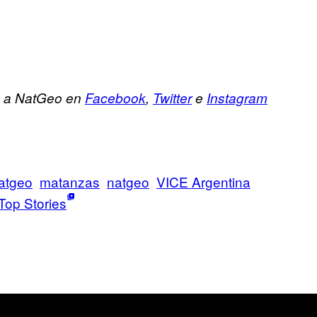
ue a NatGeo en
Facebook
,
Twitter
e
Instagram
natgeo
matanzas
natgeo
VICE Argentina
Top Stories