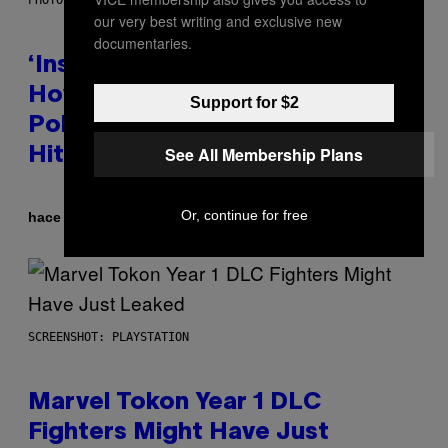
PHOTO BY GIE KNAEPS/GETTY IMAGES
our very best writing and exclusive new
documentaries.
‘Inspire Without Being Preachy’:
How a Breakup and Bush-Era
Support for $2
Politics Helped Create This L7
See All Membership Plans
Hit
Or, continue for free
Por
hace 20 minutos
Stephen Andrew Galiher
SCREENSHOT: PLAYSTATION
Marvel Tokon Year 1 DLC
Fighters Might Have Just