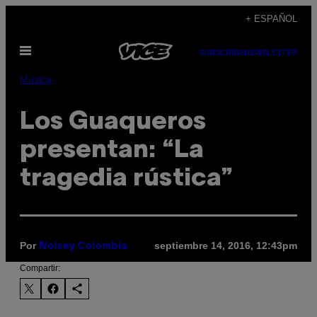
Saltar
+ ESPAÑOL
al
Abrir
contenido
SUBSCRIBE
NEWSLETTER
Menú
Música
Los Guaqueros
presentan: “La
tragedia rústica”
Por
septiembre 14, 2016, 12:43pm
Noisey Colombia
Compartir: