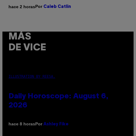
Por
hace 2 horas
Caleb Catlin
MÁS
DE VICE
ILLUSTRATION BY REESA.
Daily Horoscope: August 6,
2026
Por
hace 8 horas
Ashley Fike