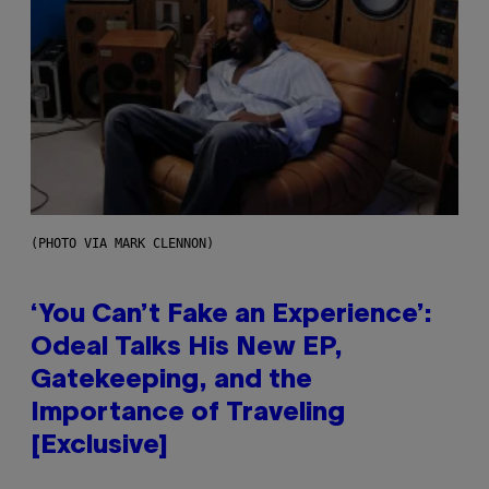
(PHOTO VIA MARK CLENNON)
‘You Can’t Fake an Experience’:
Odeal Talks His New EP,
Gatekeeping, and the
Importance of Traveling
[Exclusive]