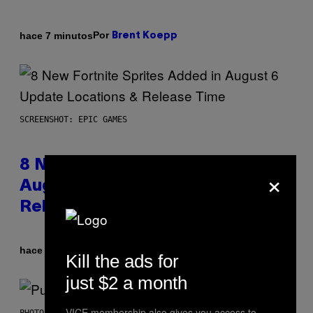
Por
hace 7 minutos
Brent Koepp
SCREENSHOT: EPIC GAMES
8 New Fortnite Sprites Added in
×
August 6 Update – Locations &
Release Time
Por
hace 20 minutos
Brent Koepp
Kill the ads for
just $2 a month
VICE membership also gives you access to