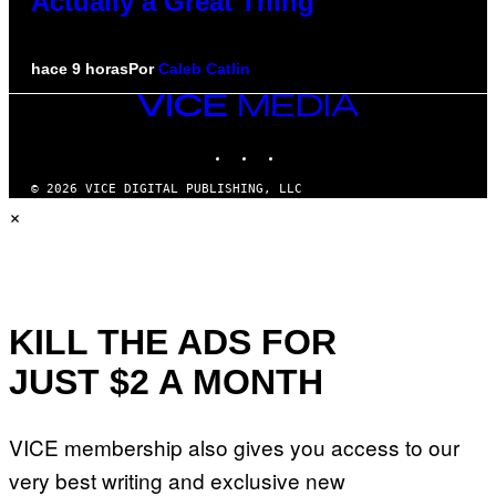
Actually a Great Thing
hace 9 horas
Por
Caleb Catlin
VICE
MEDIA
INSTAGRAM
TIKTOK
YOUTUBE
© 2026 VICE DIGITAL PUBLISHING, LLC
×
KILL THE ADS FOR
JUST $2 A MONTH
VICE membership also gives you access to our
very best writing and exclusive new