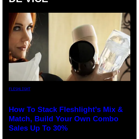
FLESHLIGHT
How To Stack Fleshlight’s Mix &
Match, Build Your Own Combo
Sales Up To 30%