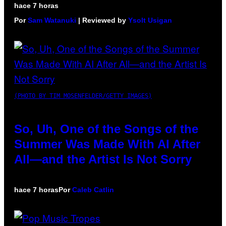
hace 7 horas
Por
Sam Watanuki
| Reviewed by
Ysolt Usigan
(PHOTO BY TIM MOSENFELDER/GETTY IMAGES)
So, Uh, One of the Songs of the
Summer Was Made With AI After
All—and the Artist Is Not Sorry
hace 7 horas
Por
Caleb Catlin