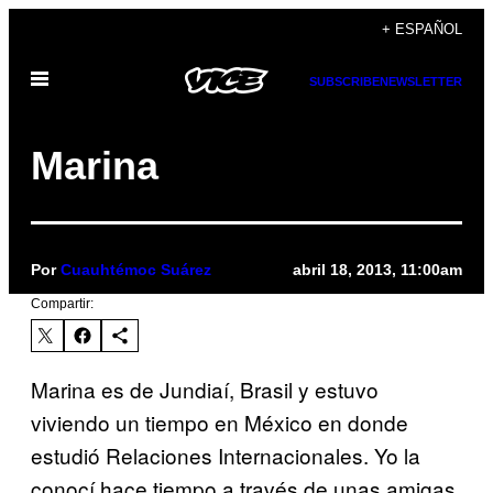
Saltar
+ ESPAÑOL
al
Abrir
contenido
SUBSCRIBE
NEWSLETTER
Menú
Marina
Por
Cuauhtémoc Suárez
abril 18, 2013, 11:00am
Compartir:
Marina es de Jundiaí, Brasil y estuvo
viviendo un tiempo en México en donde
estudió Relaciones Internacionales. Yo la
conocí hace tiempo a través de unas amigas