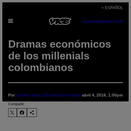
Saltar
+ ESPAÑOL
al
Abrir
contenido
SUBSCRIBE
NEWSLETTER
Menú
Dramas económicos
de los millenials
colombianos
Por
Camilo Vega / El Mal Economista
abril 4, 2016, 1:00pm
Compartir: