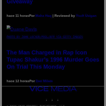
Giveaway
hace 11 horas
Por
Maha Haq
| Reviewed by
Ysolt Usigan
PHOTO BY JOHN LOCHER/POOL/AFP VIA GETTY IMAGES
The Man Charged in Rap Icon
Tupac Shakur’s 1996 Murder Goes
On Trial This Monday
hace 12 horas
Por
Dan Milam
VICE
MEDIA
INSTAGRAM
TIKTOK
YOUTUBE