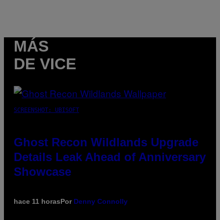
MÁS
DE VICE
SCREENSHOT: UBISOFT
Ghost Recon Wildlands Upgrade
Details Leak Ahead of Anniversary
Showcase
hace 11 horas
Por
Denny Connolly