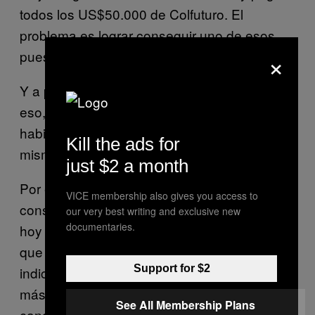
todos los US$50.000 de Colfuturo. El
problema es lograr conseguir uno de esos
×
puestos en Wall Street.
Y a pesar de que los jóvenes le apunten a
eso, ahora se está premiando más las
habilidades técnicas que la educación
Kill the ads for
misma.
just $2 a month
Por ejemplo Hays, la firma líder en
VICE membership also gives you access to
consultoría de recursos humanos, dice que
our very best writing and exclusive new
documentaries.
hoy en día saber inglés es más importante
que un título local de posgrado. De hecho,
Support for $2
indica que un profesional 100% bilingüe tiene
más posibilidades de ser contratado que otro
See All Membership Plans
candidato con maestría, pero que no sepa