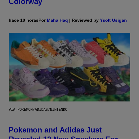
Colorway
hace 10 horas
Por
Maha Haq
| Reviewed by
Ysolt Usigan
VIA POKEMON/ADIDAS/NINTENDO
Pokemon and Adidas Just