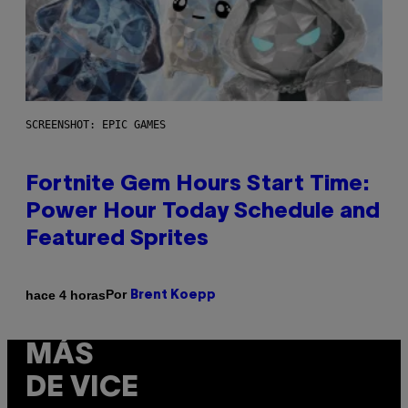
SCREENSHOT: EPIC GAMES
Fortnite Gem Hours Start Time:
Power Hour Today Schedule and
Featured Sprites
Por
hace 4 horas
Brent Koepp
MÁS
DE VICE