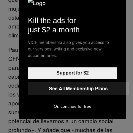
mujeres piden, teniendo en cuenta los límites
establecidos de antemano». A veces, lo que
Kill the ads for
ambas partes pactan, es, justamente, la
just $2 a month
eliminación de cualquier límite.
VICE membership also gives you access to
Paul nos ofrece su visión ideológica del
our very best writing and exclusive new
documentaries.
CFNM. «Claro que se trata de erotismo, pero
para mí, es mucho más que eso. El
Support for $2
capitalismo desenfrenado, con toda su
codicia, su competencia, está apoyado en
See All Membership Plans
los valores del patriarcado. Y esto es un
aporte contra la cultura patriarcal; algo que
Or, continue for free
sucede en la esfera privada, pero tiene el
potencial de llevarnos a un cambio social
profundo». Y añade que «muchas de las