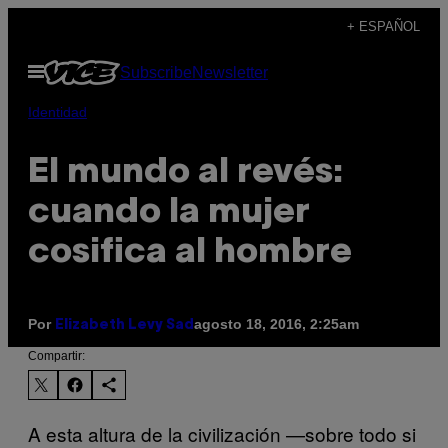
Saltar
+ ESPAÑOL
al
Abrir
Subscribe
Newsletter
contenido
Menú
Identidad
El mundo al revés:
cuando la mujer
cosifica al hombre
Por
agosto 18, 2016, 2:25am
Elizabeth Levy Sad
Compartir:
A esta altura de la civilización —sobre todo si