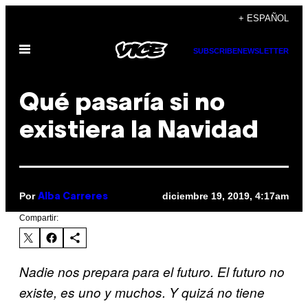
Saltar
+ ESPAÑOL
al
Abrir
contenido
SUBSCRIBE
NEWSLETTER
Menú
Qué pasaría si no
existiera la Navidad
Por
diciembre 19, 2019, 4:17am
Alba Carreres
Compartir:
Nadie nos prepara para el futuro. El futuro no
existe, es uno y muchos. Y quizá no tiene