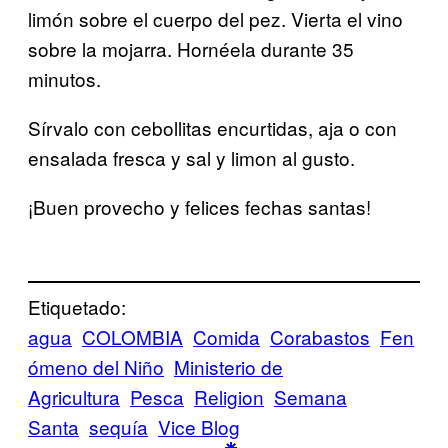
limón sobre el cuerpo del pez. Vierta el vino
sobre la mojarra. Hornéela durante 35
minutos.
Sírvalo con cebollitas encurtidas, aja o con
ensalada fresca y sal y limon al gusto.
¡Buen provecho y felices fechas santas!
Etiquetado:
agua
COLOMBIA
Comida
Corabastos
Fen
ómeno del Niño
Ministerio de
Agricultura
Pesca
Religion
Semana
Santa
sequía
Vice Blog