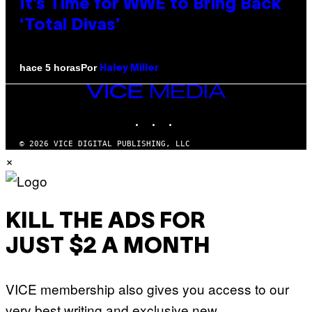
It’s Time for WWE to Bring Back
‘Total Divas’
Por
hace 5 horas
Haley Miller
VICE
MEDIA
INSTAGRAM
TIKTOK
YOUTUBE
© 2026 VICE DIGITAL PUBLISHING, LLC
×
KILL THE ADS FOR
JUST $2 A MONTH
VICE membership also gives you access to our
very best writing and exclusive new