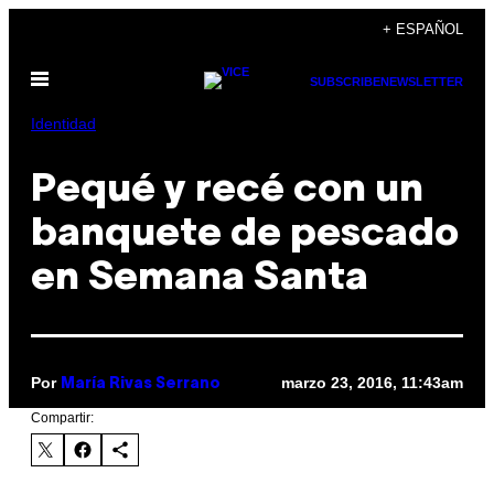
Saltar
+ ESPAÑOL
al
Abrir
contenido
SUBSCRIBE
NEWSLETTER
Menú
Identidad
Pequé y recé con un
banquete de pescado
en Semana Santa
Por
marzo 23, 2016, 11:43am
María Rivas Serrano
Compartir: