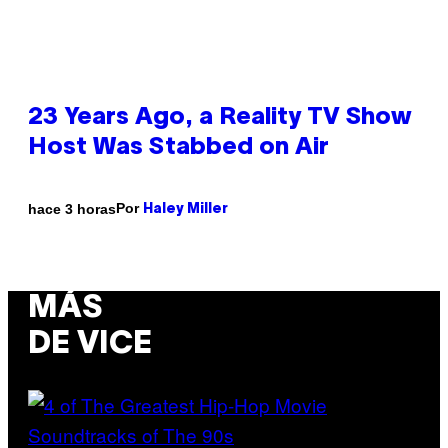
23 Years Ago, a Reality TV Show
Host Was Stabbed on Air
Por
hace 3 horas
Haley Miller
MÁS
DE VICE