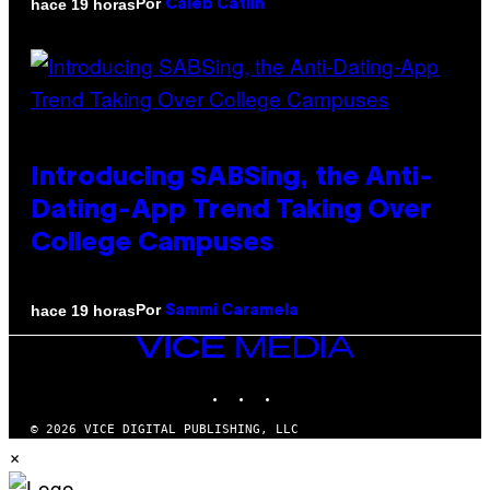
Por
hace 19 horas
Caleb Catlin
Introducing SABSing, the Anti-
Dating-App Trend Taking Over
College Campuses
Por
hace 19 horas
Sammi Caramela
VICE
MEDIA
INSTAGRAM
TIKTOK
YOUTUBE
© 2026 VICE DIGITAL PUBLISHING, LLC
×