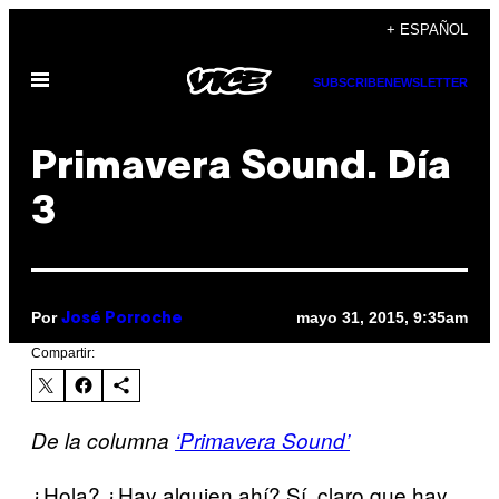
Saltar
+ ESPAÑOL
al
Abrir
contenido
SUBSCRIBE
NEWSLETTER
Menú
Primavera Sound. Día
3
Por
mayo 31, 2015, 9:35am
José Porroche
Compartir:
De la columna
‘Primavera Sound’
¿Hola? ¿Hay alguien ahí? Sí, claro que hay