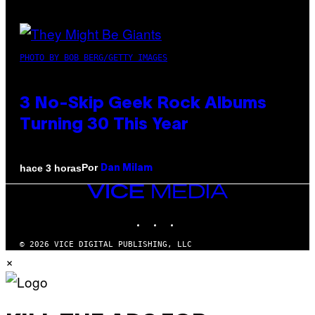
PHOTO BY BOB BERG/GETTY IMAGES
3 No-Skip Geek Rock Albums
Turning 30 This Year
Por
hace 3 horas
Dan Milam
VICE
MEDIA
INSTAGRAM
TIKTOK
YOUTUBE
© 2026 VICE DIGITAL PUBLISHING, LLC
×