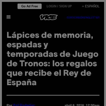
Saltar
Go Ad Free
LOGIN / SIGN UP
+ ESPAÑOL
al
Abrir
contenido
SUBSCRIBE
NEWSLETTER
Menú
Lápices de memoria,
espadas y
temporadas de Juego
de Tronos: los regalos
que recibe el Rey de
España
Por
abril 6, 2016, 12:00am
Pol Rodellar