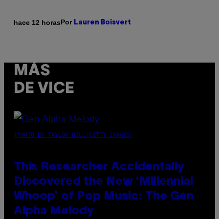
Por
hace 12 horas
Lauren Boisvert
MÁS
DE VICE
(PHOTO BY TAYLOR HILL/GETTY IMAGES)
This Researcher Accidentally
Discovered the New ‘Millennial
Whoop’ of Pop Music: The Gen
Alpha Melody