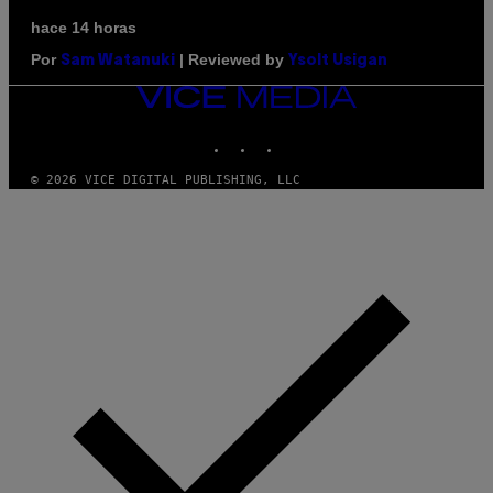
hace 14 horas
Por
| Reviewed by
Sam Watanuki
Ysolt Usigan
VICE
MEDIA
INSTAGRAM
TIKTOK
YOUTUBE
© 2026 VICE DIGITAL PUBLISHING, LLC