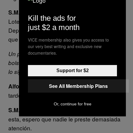
Sí, claro. ¿Y ese décimo de la
S.M. el Rey:
Kill the ads for
Lotería que me dieron de la Agrupación
just $2 a month
Deportiva Ribadedeva? ¿Qué sentido tiene
que me regalen eso?
VICE membership also gives you access to
our very best writing and exclusive new
Un poco cansado Alfonso se saca el reloj del
documentaries.
bolsillo y lo mira. Pese a no funcionar espeta
lo siguiente.
Support for $2
Su Majestad, se nos está haciendo
Alfonso:
See All Membership Plans
tarde.
Or, continue for free
Bueno, publiquemos la lista
S.M. el Rey:
esta, espero que nadie le preste demasiada
atención.