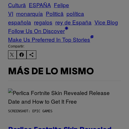
Cultură
ESPAÑA
Felipe
VI
monarquía
Politică
política
española
regalos
rey de España
Vice Blog
Follow Us On Discover
Make Us Preferred In Top Stories
Compartir:
MÁS DE LO MISMO
SCREENSHOT: EPIC GAMES