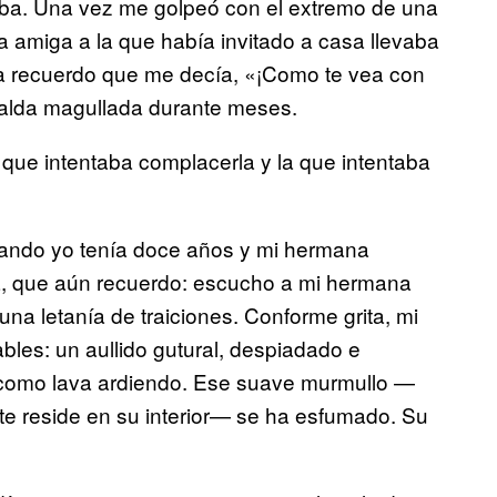
coba. Una vez me golpeó con el extremo de una
 amiga a la que había invitado a casa llevaba
a recuerdo que me decía, «¡Como te vea con
spalda magullada durante meses.
a que intentaba complacerla y la que intentaba
uando yo tenía doce años y mi hermana
a, que aún recuerdo: escucho a mi hermana
 una letanía de traiciones. Conforme grita, mi
bles: un aullido gutural, despiadado e
s como lava ardiendo. Ese suave murmullo —
e reside en su interior— se ha esfumado. Su