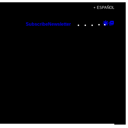
+ ESPAÑOL
Instagram
TikTok
YouTube
Google
Googl
Subscribe
Newsletter
Discover
Top
Posts