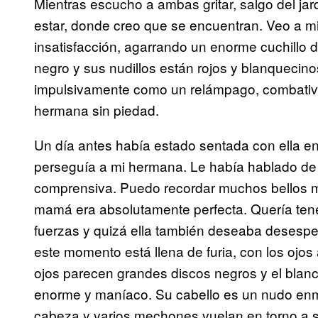
Mientras escucho a ambas gritar, salgo del jar
estar, donde creo que se encuentran. Veo a 
insatisfacción, agarrando un enorme cuchillo
negro y sus nudillos están rojos y blanqueci
impulsivamente como un relámpago, combativa,
hermana sin piedad.
Un día antes había estado sentada con ella en
perseguía a mi hermana. Le había hablado de
comprensiva. Puedo recordar muchos bellos m
mamá era absolutamente perfecta. Quería tene
fuerzas y quizá ella también deseaba deses
este momento está llena de furia, con los ojos 
ojos parecen grandes discos negros y el blanc
enorme y maníaco. Su cabello es un nudo enma
cabeza y varios mechones vuelan en torno a s