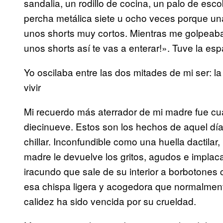
sandalia, un rodillo de cocina, un palo de es
percha metálica siete u ocho veces porque una
unos shorts muy cortos. Mientras me golpeab
unos shorts así te vas a enterar!». Tuve la e
Yo oscilaba entre las dos mitades de mi ser: l
vivir
Mi recuerdo más aterrador de mi madre fue c
diecinueve. Estos son los hechos de aquel dí
chillar. Inconfundible como una huella dactilar,
madre le devuelve los gritos, agudos e implaca
iracundo que sale de su interior a borbotone
esa chispa ligera y acogedora que normalment
calidez ha sido vencida por su crueldad.