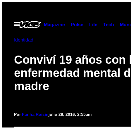
Saltar
al
contenido
Abrir
Magazine
Pulse
Life
Tech
Munc
Menú
Identidad
Conviví 19 años con 
enfermedad mental d
madre
Por
Fariha Roisin
julio 28, 2016, 2:55am