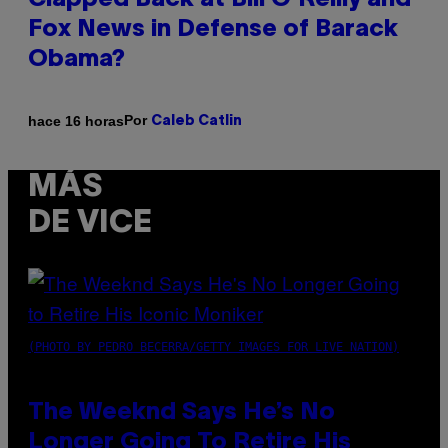
Clapped Back at Bill O’Reilly and
Fox News in Defense of Barack
Obama?
Por
hace 16 horas
Caleb Catlin
MÁS
DE VICE
(PHOTO BY PEDRO BECERRA/GETTY IMAGES FOR LIVE NATION)
The Weeknd Says He’s No
Longer Going To Retire His