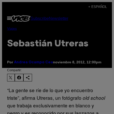
Saltar
+ ESPAÑOL
al
Abrir
Subscribe
Newsletter
contenido
Menú
Viajes
Sebastián Utreras
Por
noviembre 8, 2012, 12:00pm
Andrea Ocampo Cea
Compartir:
“La gente se ríe de lo que yo encuentro
triste”, afirma Utreras, un fotógrafo
old school
que trabaja exclusivamente en blanco y
negro y es reconocido por sus lanzazos a