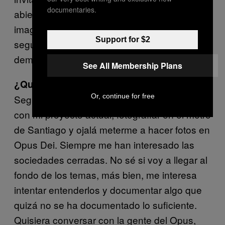
documentaries.
abiertas. Pero yo lo vi bien sano y no me los
imagino descuartizando gatos. Pero voy a
Support for $2
seguir ese tema y a retomarlo para mí. A
demás que no evangelizan.
See All Membership Plans
¿Qué proyectos tienes ahora?
Or, continue for free
Seguir haciendo calle, calle, calle, continuar
con mi proyecto actual, fotografiar en el metro
de Santiago y ojalá meterme a hacer fotos en
Opus Dei. Siempre me han interesado las
sociedades cerradas. No sé si voy a llegar al
fondo de los temas, más bien, me interesa
intentar entenderlos y documentar algo que
quizá no se ha documentado lo suficiente.
Quisiera conversar con la gente del Opus,