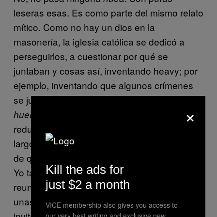
leseras esas. Es como parte del mismo relato
mítico. Como no hay un dios en la
masonería, la iglesia católica se dedicó a
perseguirlos, a cuestionar por qué se
juntaban y cosas así, inventando heavy; por
ejemplo, inventando que algunos crímenes
se justificaban con las iniciaciones de tal
×
y claro, ahí los masones se fueron
hueón
reduciendo y escondiendo un poco. Pero a lo
largo del tiempo se han mantenido, a pesar
de que corran peligro sus trabajos y estudios.
Kill the ads for
Yo tampoco me enteré de todo. Sé que hay
just $2 a month
reuniones de distinto tipo, cuando habían
unas de mucho contenido no iba; sólo me
VICE membership also gives you access to
invitaban a las que eran un poco mas
our very best writing and exclusive new