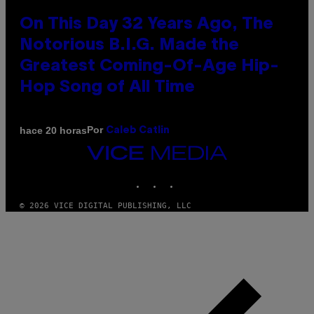
On This Day 32 Years Ago, The
Notorious B.I.G. Made the
Greatest Coming-Of-Age Hip-
Hop Song of All Time
Por
hace 20 horas
Caleb Catlin
VICE
MEDIA
INSTAGRAM
TIKTOK
YOUTUBE
© 2026 VICE DIGITAL PUBLISHING, LLC