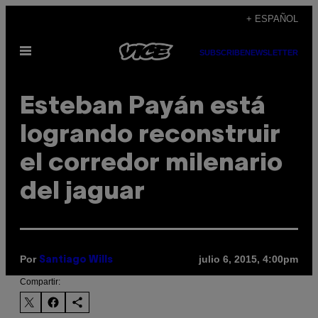
Saltar
+ ESPAÑOL
al
Abrir
contenido
SUBSCRIBE
NEWSLETTER
Menú
Esteban Payán está
logrando reconstruir
el corredor milenario
del jaguar
Por
julio 6, 2015, 4:00pm
Santiago Wills
Compartir: