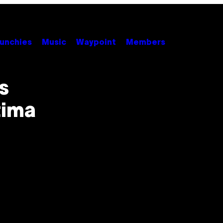
unchies
Music
Waypoint
Members
s
tima