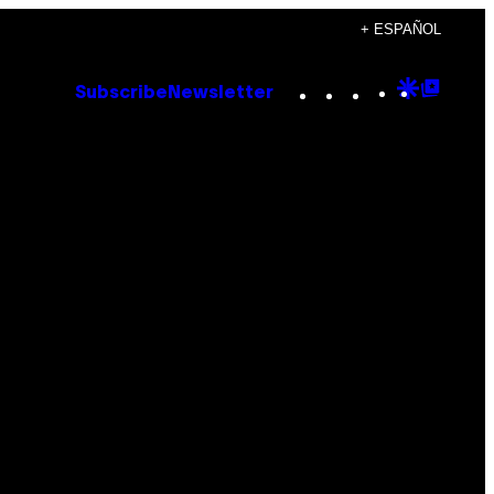
+ ESPAÑOL
Instagram
TikTok
YouTube
Google
Goog
Subscribe
Newsletter
Discove
Top
Posts