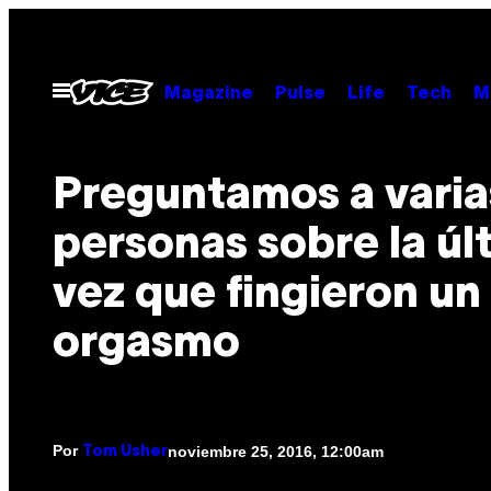
Saltar
al
contenido
Abrir
Magazine
Pulse
Life
Tech
M
Menú
Preguntamos a varia
personas sobre la úl
vez que fingieron un
orgasmo
Por
noviembre 25, 2016, 12:00am
Tom Usher