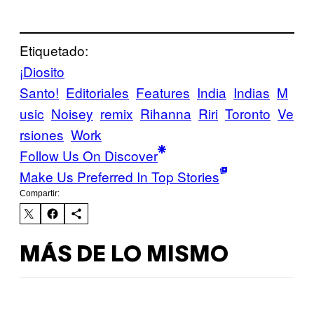
Etiquetado:
¡Diosito
Santo!
Editoriales
Features
India
Indias
M
usic
Noisey
remix
Rihanna
Riri
Toronto
Ve
rsiones
Work
Follow Us On Discover
Make Us Preferred In Top Stories
Compartir:
MÁS DE LO MISMO