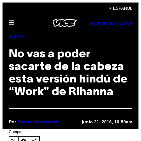
Saltar
+ ESPAÑOL
al
Abrir
contenido
SUBSCRIBE
NEWSLETTER
Menú
Música
No vas a poder
sacarte de la cabeza
esta versión hindú de
“Work” de Rihanna
Por
junio 21, 2016, 10:59am
Raquel Miserachi
Compartir: