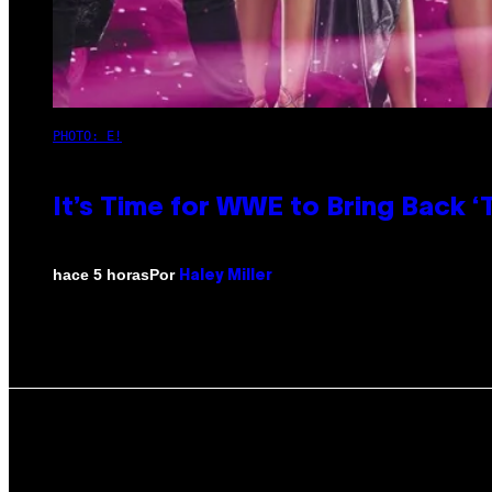
PHOTO: E!
It’s Time for WWE to Bring Back ‘T
Por
hace 5 horas
Haley Miller