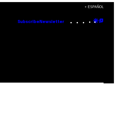
+ ESPAÑOL
Instagram
TikTok
YouTube
Google
Goog
Subscribe
Newsletter
Discove
Top
Posts