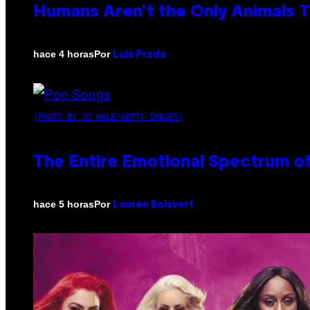
Humans Aren’t the Only Animals 
Por
hace 4 horas
Luis Prada
(PHOTO BY JO HALE/GETTY IMAGES)
The Entire Emotional Spectrum of
Por
hace 5 horas
Lauren Boisvert