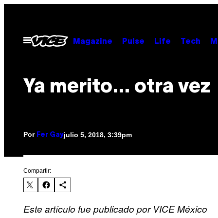
Saltar
al
contenido
Abrir
Magazine
Pulse
Life
Tech
M
Menú
Ya merito… otra vez
Por
julio 5, 2018, 3:39pm
Fer Gay
Compartir:
Este artículo fue publicado por VICE México