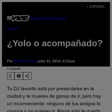
Saltar
+ ESPAÑOL
al
Abrir
Subscribe
Newsletter
contenido
Menú
Música
¿Yolo o acompañado?
Por
Moisés Coyoc
julio 31, 2014, 4:21pm
Compartir:
Tu DJ favorito está por presentarse en la
ciudad y te mueres de ganas de ir, pero hay
un inconveniente: ninguno de tus amigos lo
conoce y no quieren ir. Ahora solo te queda