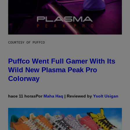
COURTESY OF PUFFCO
Puffco Went Full Gamer With Its
Wild New Plasma Peak Pro
Colorway
hace 11 horas
Por
Maha Haq
| Reviewed by
Ysolt Usigan