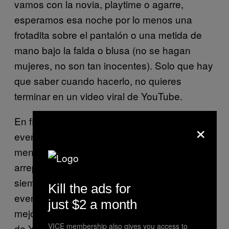
vamos con la novia, playtime o agarre,
esperamos esa noche por lo menos una
frotadita sobre el pantalón o una metida de
mano bajo la falda o blusa (no se hagan
mujeres, no son tan inocentes). Solo que hay
que saber cuando hacerlo, no quieres
terminar en un video viral de YouTube.
En fin, no te asustes en ir solo/sola a un
×
evento. Es algo que debes hacer por lo
menos una vez en tu vida, no te vas
arrepentir. Ir en grupo es muy divertido, pero
siempre tiene sus contras y compartir un
Kill the ads for
evento con alguien que aprecias es de las
just $2 a month
mejores cosas que puedes hacer en tu vida
VICE membership also gives you access to
de YOLOescuincle. No importa si vas solo,