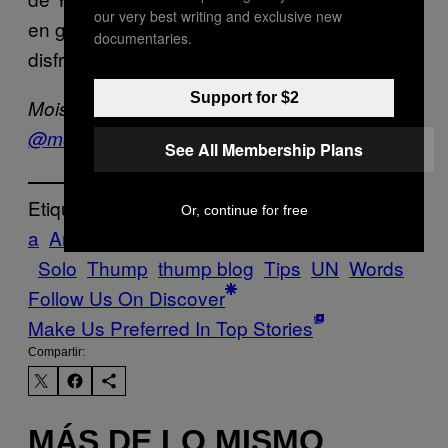
our very best writing and exclusive new
en grupo, con tu agarre o con tu novia,
documentaries.
disfruta de la noche y diviértete como nunca.
Support for $2
Moisés está dando frotaditas en su Twitter-
@moisiiii
See All Membership Plans
Etiquetado:
Or, continue for free
a
Anécdota
concierto
ir
Recomendaciones
Solo
Thump
thump blog
Tips
UN
Words
Follow Us On Discover
Make Us Preferred In Top Stories
Compartir:
MÁS DE LO MISMO