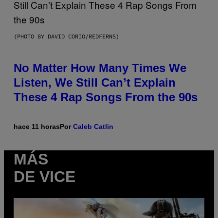
(PHOTO BY DAVID CORIO/REDFERNS)
No Matter How Many Times We
Listen, We Still Can’t Explain
These 4 Rap Songs From the 90s
hace 11 horas
Por
Caleb Catlin
MÁS
DE VICE