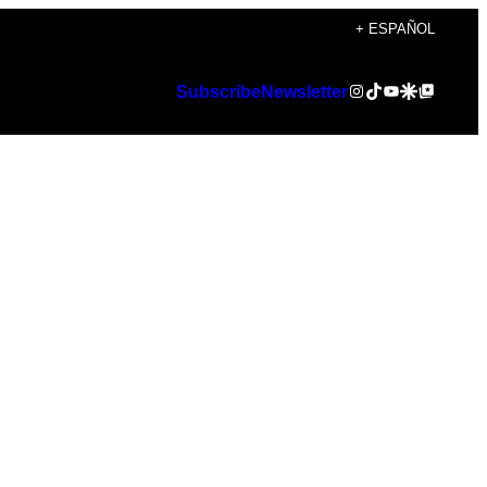
+ ESPAÑOL
Instagram
TikTok
YouTube
Google Discover
Google Top Posts
Subscribe
Newsletter