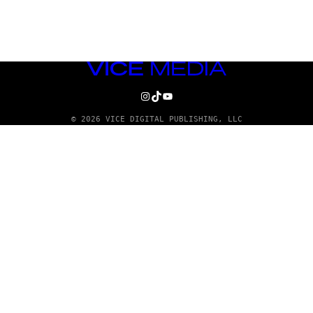
VICE
MEDIA
INSTAGRAM
TIKTOK
YOUTUBE
© 2026 VICE DIGITAL PUBLISHING, LLC