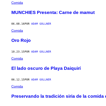
AUTHOR
Comida
MUNCHIES Presenta: Carne de mamut
06.08.16
POR
ADAM GOLLNER
Comida
Oro Rojo
10.23.15
POR
ADAM GOLLNER
Comida
El lado oscuro de Playa Daiquirí
06.12.15
POR
ADAM GOLLNER
Comida
Preservando la tradición siria de la comida