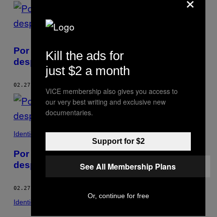
×
Por qué algunas personas lloran justo
Kill the ads for
después de follar
just $2 a month
02.27.17
POR
AIMEE KNIGHT
VICE membership also gives you access to
our very best writing and exclusive new
documentaries.
Identidad
Support for $2
Por qué algunas personas lloran justo
después de follar
See All Membership Plans
02.27.17
POR
AIMEE KNIGHT
Or, continue for free
Identidad