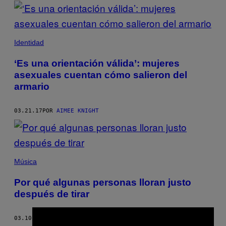
POSTS
BY
THIS
Identidad
AUTHOR
‘Es una orientación válida’: mujeres
asexuales cuentan cómo salieron del
armario
03.21.17
POR
AIMEE KNIGHT
Música
Por qué algunas personas lloran justo
después de tirar
03.10.17
POR
AIMEE KNIGHT