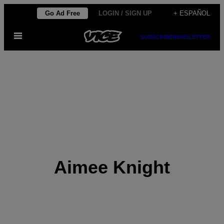
Saltar
Go Ad Free
LOGIN / SIGN UP
+ ESPAÑOL
al
Abrir
contenido
SUBSCRIBE
NEWSLETTER
Menú
Aimee Knight