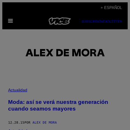
Saltar
+ ESPAÑOL
al
Abrir
contenido
SUBSCRIBE
NEWSLETTER
Menú
ALEX DE MORA
POSTS
Actualidad
BY
Moda: así se verá nuestra generación
cuando seamos mayores
THIS
AUTHOR
12.28.15
POR
ALEX DE MORA