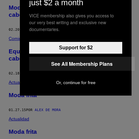
just $2 a month
Moda: balancear hamburguesas en tu
cabeza es más fácil de lo que crees
VICE membership also gives you access to
our very best writing and exclusive new
documentaries.
02.20.15
POR
ALEX DE MORA
Comida
Support for $2
Equilibrar diez hamburguesas en tu
cabeza es más fácil de lo que crees
See All Membership Plans
02.18.15
POR
ALEX DE MORA
Actualidad
Or, continue for free
Moda frita
01.27.15
POR
ALEX DE MORA
Actualidad
Moda frita