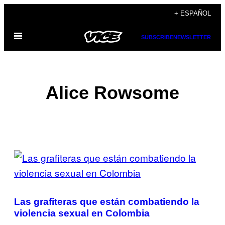
Saltar
+ ESPAÑOL
al
Abrir
contenido
SUBSCRIBE
NEWSLETTER
Menú
Alice Rowsome
POSTS
BY
THIS
Las grafiteras que están combatiendo la
AUTHOR
violencia sexual en Colombia