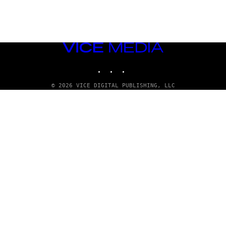
VICE
MEDIA
INSTAGRAM
TIKTOK
YOUTUBE
© 2026 VICE DIGITAL PUBLISHING, LLC