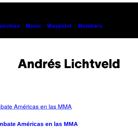
unchies
Music
Waypoint
Members
Andrés Lichtveld
ombate Américas en las MMA