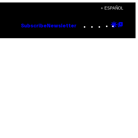
+ ESPAÑOL
Instagram
TikTok
YouTube
Google
Goog
Subscribe
Newsletter
Discove
Top
Posts