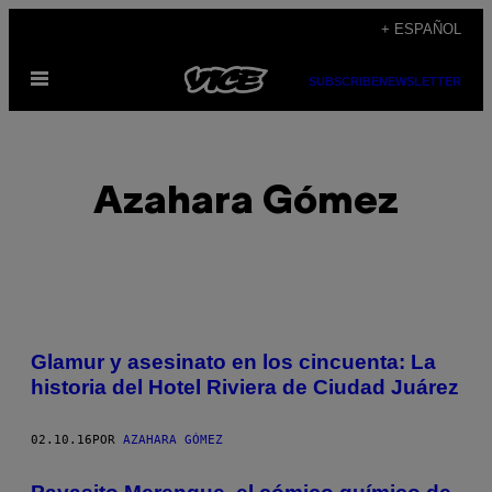
Saltar
+ ESPAÑOL
al
Abrir
contenido
SUBSCRIBE
NEWSLETTER
Menú
Azahara Gómez
POSTS
Glamur y asesinato en los cincuenta: La
BY
historia del Hotel Riviera de Ciudad Juárez
THIS
02.10.16
POR
AZAHARA GÓMEZ
AUTHOR