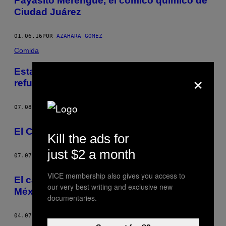
Payasito Merengue, el cómico químico de
Ciudad Juárez
01.06.16
POR
AZAHARA GÓMEZ
Comida
Esta angosta y obscura cantina es el
×
refugio favorito de Cd. Juárez
07.08.15
POR
AZAHARA GÓMEZ
El Club 15, un refugio en Ciudad Juárez
Kill the ads for
just $2 a month
07.07.15
POR
AZAHARA GÓMEZ
VICE membership also gives you access to
El catálogo del metro de la Ciudad de
our very best writing and exclusive new
México
documentaries.
04.07.15
POR
AZAHARA GÓMEZ