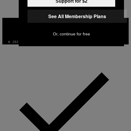
Support for $2
See All Membership Plans
VICE
MEDIA
INSTAGRAM
TIKTOK
YOUTUBE
Or, continue for free
© 2026 VICE DIGITAL PUBLISHING, LLC