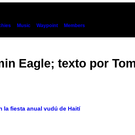
hies
Music
Waypoint
Members
in Eagle; texto por To
la fiesta anual vudú de Haití