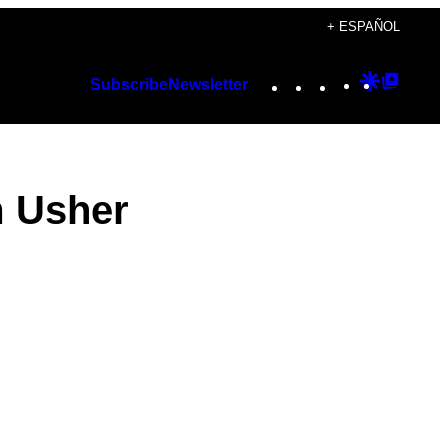
+ ESPAÑOL
Instagram
TikTok
YouTube
Google
Googl
Subscribe
Newsletter
Discover
Top
Posts
m Usher