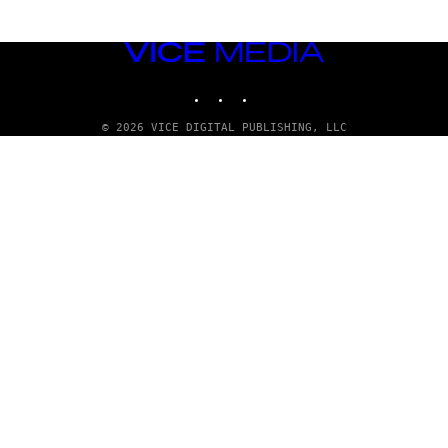
VICE
MEDIA
INSTAGRAM
TIKTOK
YOUTUBE
© 2026 VICE DIGITAL PUBLISHING, LLC