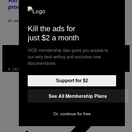
Así es currar engañando a ancianos con
productos milagro
07.09.15
POR
DANIEL MÉNDEZ
Kill the ads for
just $2 a month
VICE
VICE membership also gives you access to
MEDIA
our very best writing and exclusive new
INSTAGRAM
TIKTOK
YOUTUBE
documentaries.
© 2026 VICE DIGITAL PUBLISHING, LLC
Support for $2
See All Membership Plans
Or, continue for free