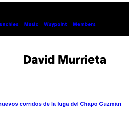
unchies
Music
Waypoint
Members
David Murrieta
 nuevos corridos de la fuga del Chapo Guzmán