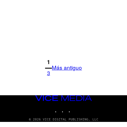
1
Más antiguo
3
VICE
MEDIA
INSTAGRAM
TIKTOK
YOUTUBE
© 2026 VICE DIGITAL PUBLISHING, LLC