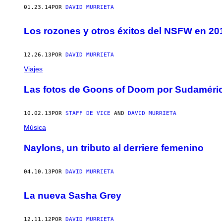
01.23.14
POR
DAVID MURRIETA
Los rozones y otros éxitos del NSFW en 20
12.26.13
POR
DAVID MURRIETA
Viajes
Las fotos de Goons of Doom por Sudaméri
10.02.13
POR
STAFF DE VICE
AND
DAVID MURRIETA
Música
Naylons, un tributo al derriere femenino
04.10.13
POR
DAVID MURRIETA
La nueva Sasha Grey
12.11.12
POR
DAVID MURRIETA