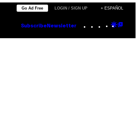
Go Ad Free
LOGIN / SIGN UP
+ ESPAÑOL
Instagram
TikTok
YouTube
Google
Goog
Subscribe
Newsletter
Discove
Top
Posts