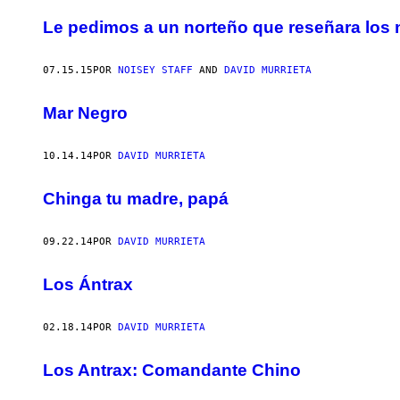
AUTHOR
Le pedimos a un norteño que reseñara los
07.15.15
POR
NOISEY STAFF
AND
DAVID MURRIETA
Mar Negro
10.14.14
POR
DAVID MURRIETA
Chinga tu madre, papá
09.22.14
POR
DAVID MURRIETA
Los Ántrax
02.18.14
POR
DAVID MURRIETA
Los Antrax: Comandante Chino