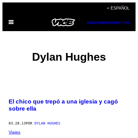
Saltar
+ ESPAÑOL
al
Abrir
contenido
SUBSCRIBE
NEWSLETTER
Menú
Dylan Hughes
POSTS
El chico que trepó a una iglesia y cagó
BY
sobre ella
THIS
03.28.13
POR
DYLAN HUGHES
AUTHOR
Viajes