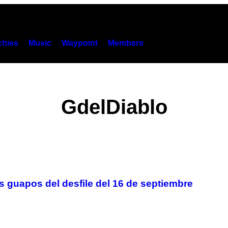
hies
Music
Waypoint
Members
GdelDiablo
 guapos del desfile del 16 de septiembre