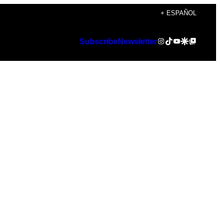
+ ESPAÑOL
Instagram
TikTok
YouTube
Google Discover
Google Top Posts
Subscribe
Newsletter