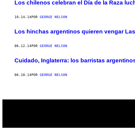
AUTHOR
Los chilenos celebran el Día de la Raza luc
10.14.14
POR
GEORGE NELSON
Los hinchas argentinos quieren vengar La
06.12.14
POR
GEORGE NELSON
Cuidado, Inglaterra: los barristas argentin
06.10.14
POR
GEORGE NELSON