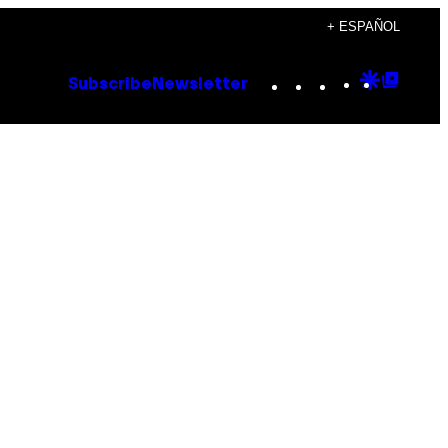
+ ESPAÑOL
Instagram
TikTok
YouTube
Google
Goog
Subscribe
Newsletter
Discove
Top
Posts