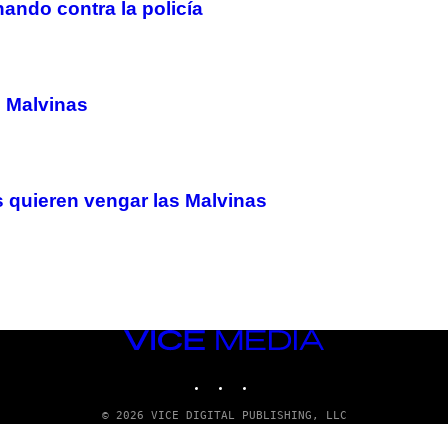
hando contra la policía
s Malvinas
os quieren vengar las Malvinas
VICE
MEDIA
INSTAGRAM
TIKTOK
YOUTUBE
© 2026 VICE DIGITAL PUBLISHING, LLC