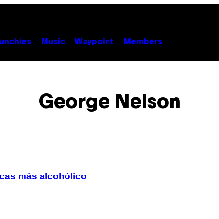
unchies
Music
Waypoint
Members
George Nelson
icas más alcohólico