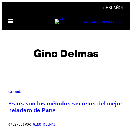
Saltar
+ ESPAÑOL
al
Abrir
contenido
SUBSCRIBE
NEWSLETTER
Menú
Gino Delmas
POSTS
Comida
BY
Estos son los métodos secretos del mejor
heladero de París
THIS
AUTHOR
07.27.16
POR
GINO DELMAS