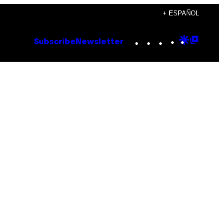
+ ESPAÑOL
Instagram
TikTok
YouTube
Google
Goog
Subscribe
Newsletter
Discove
Top
Posts