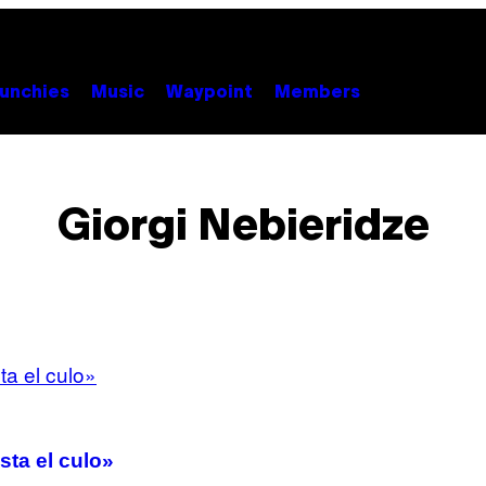
unchies
Music
Waypoint
Members
Giorgi Nebieridze
sta el culo»