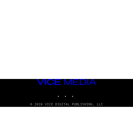
VICE
MEDIA
INSTAGRAM
TIKTOK
YOUTUBE
© 2026 VICE DIGITAL PUBLISHING, LLC